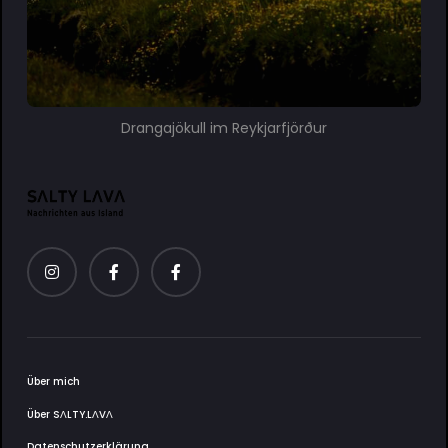
Drangajökull im Reykjarfjörður
Über mich
Über SΛLTY.LΛVΛ
Datenschutzerklärung