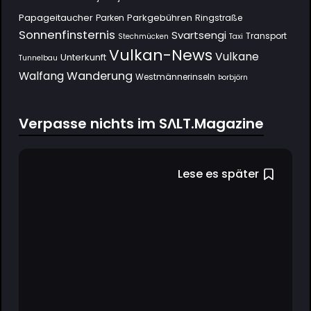
Papageitaucher
Parkgebühren
Parken
Ringstraße
Sonnenfinsternis
Svartsengi
Transport
Stechmücken
Taxi
Vulkan-News
Vulkane
Unterkunft
Tunnelbau
Wanderung
Walfang
Westmännerinseln
Þorbjörn
Verpasse nichts im SΛLT.Magazine
Lese es später