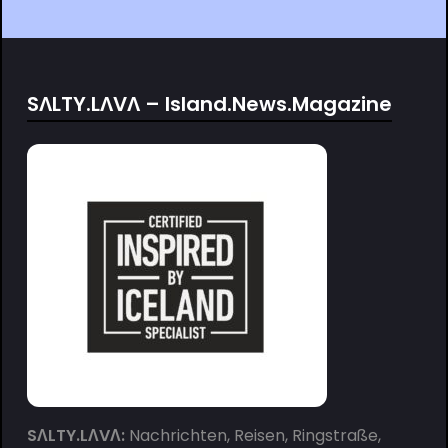
SΛLTY.LΛVΛ – Island.News.Magazine
SΛLTY.LΛVΛ:
Nachrichten, Reisen, Ringstraße,