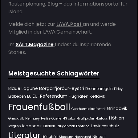
Routenplanung, Blog – das Informationsportal für
Island.
Melde dich jetzt zur
LΛVΛ.Post
an und werde
Mitglied in der
LΛVΛ.Gemeinschaft
.
Im
SΛLT.Magazine
findest du inspirierende
Stories.
Meistgesuchte Schlagwörter
Borgarfjörður-eystri
Blaue Lagune
Drohnenregeln
Eldey
EU-Referendum
Flughafen Keflavík
Erdbeben
EU
Frauenfußball
Grindavik
Geothermiekraftwerk
Höhlen
Grindavík
Heimaey
Heiße Quelle
HS orka
Hvalfjörður
Háifoss
Icelandair
Lawinenschutz
Iceguys
Kirchen
Laugarvatn Fontana
Literatur
Ljósufjöll
Niceair
Museum
Nerzzucht