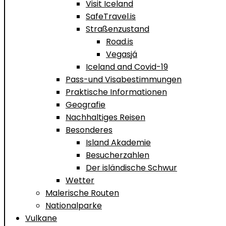
Visit Iceland
SafeTravel.is
Straßenzustand
Road.is
Vegasjá
Iceland and Covid-19
Pass-und Visabestimmungen
Praktische Informationen
Geografie
Nachhaltiges Reisen
Besonderes
Island Akademie
Besucherzahlen
Der isländische Schwur
Wetter
Malerische Routen
Nationalparke
Vulkane