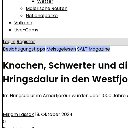
Wetter
Malerische Routen
Nationalparke
Vulkane
Live-Cams
Log in
Register
Besichtigungstipps
Meistgelesen
SΛLT.Magazine
Knochen, Schwerter und d
Hringsdalur in den Westfj
Im Hringsdalur im Arnarfjörður wurden über 1000 Jahre
Mirjam Lassak
19. Oktober 2024
0