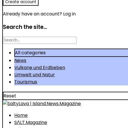
Already have an account?
Log in
Search the site...
Search
for
All categories
News
Vulkane und Erdbeben
Umwelt und Natur
Tourismus
Reset
Home
SΛLT.Magazine