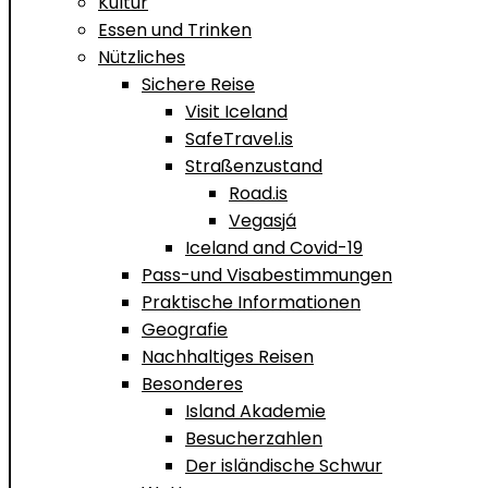
Kultur
Essen und Trinken
Nützliches
Sichere Reise
Visit Iceland
SafeTravel.is
Straßenzustand
Road.is
Vegasjá
Iceland and Covid-19
Pass-und Visabestimmungen
Praktische Informationen
Geografie
Nachhaltiges Reisen
Besonderes
Island Akademie
Besucherzahlen
Der isländische Schwur