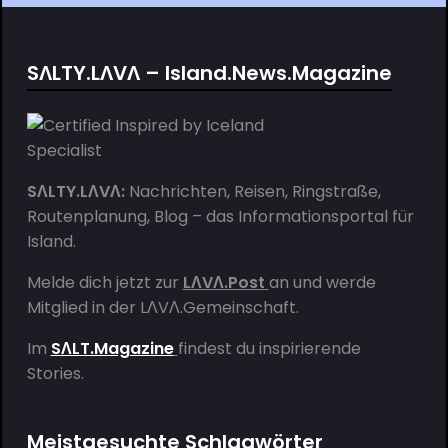
SΛLTY.LΛVΛ – Island.News.Magazine
SΛLTY.LΛVΛ:
Nachrichten, Reisen, Ringstraße,
Routenplanung, Blog – das Informationsportal für
Island.
Melde dich jetzt zur
LΛVΛ.Post
an und werde
Mitglied in der
LΛVΛ.Gemeinschaft
.
Im
SΛLT.Magazine
findest du inspirierende
Stories.
Meistgesuchte Schlagwörter