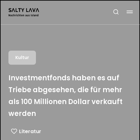
Kultur
Investmentfonds haben es auf
Triebe abgesehen, die für mehr
als 100 Millionen Dollar verkauft
werden
Literatur