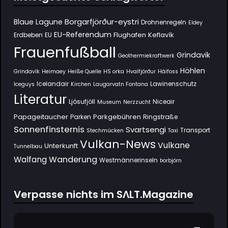
Borgarfjörður-eystri
Blaue Lagune
Drohnenregeln
Eldey
EU-Referendum
Flughafen Keflavík
Erdbeben
EU
Frauenfußball
Grindavik
Geothermiekraftwerk
Höhlen
Grindavík
Heimaey
Heiße Quelle
HS orka
Hvalfjörður
Háifoss
Icelandair
Lawinenschutz
Iceguys
Kirchen
Laugarvatn Fontana
Literatur
Ljósufjöll
Niceair
Museum
Nerzzucht
Papageitaucher
Parkgebühren
Parken
Ringstraße
Sonnenfinsternis
Svartsengi
Transport
Stechmücken
Taxi
Vulkan-News
Vulkane
Unterkunft
Tunnelbau
Wanderung
Walfang
Westmännerinseln
Þorbjörn
Verpasse nichts im SΛLT.Magazine