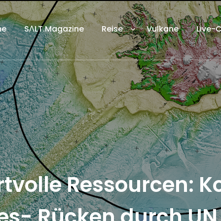
me
SΛLT.Magazine
Reise
Vulkane
Live-
rtvolle Ressourcen: K
es- Rücken durch UN 