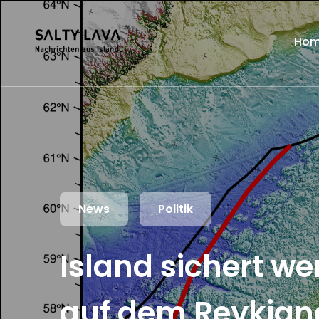
Ho
News
Politik
Island sichert we
auf dem Reykjan