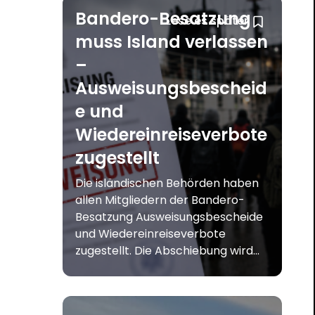
Bandero-Besatzung
Lese es später
muss Island verlassen
–
Ausweisungsbescheid
e und
Wiedereinreiseverbote
zugestellt
Die isländischen Behörden haben
allen Mitgliedern der Bandero-
Besatzung Ausweisungsbescheide
und Wiedereinreiseverbote
zugestellt. Die Abschiebung wird...