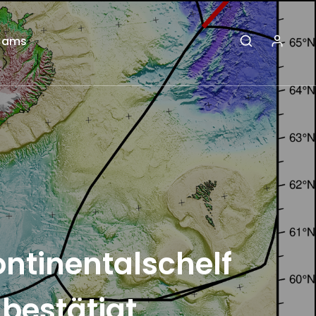
Cams
ontinentalschelf
bestätigt