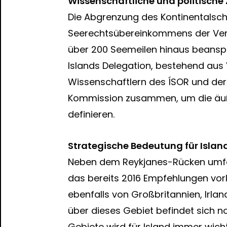
Wissenschaftliche und politisch
Die Abgrenzung des Kontinentalsc
Seerechtsübereinkommens der Vere
über 200 Seemeilen hinaus beanspru
Islands Delegation, bestehend aus
Wissenschaftlern des ÍSOR und der U
Kommission zusammen, um die äuße
definieren.
Strategische Bedeutung für Islan
Neben dem Reykjanes-Rücken umfass
das bereits 2016 Empfehlungen vor
ebenfalls von Großbritannien, Irla
über dieses Gebiet befindet sich no
Gebiete wird für Island immer wicht