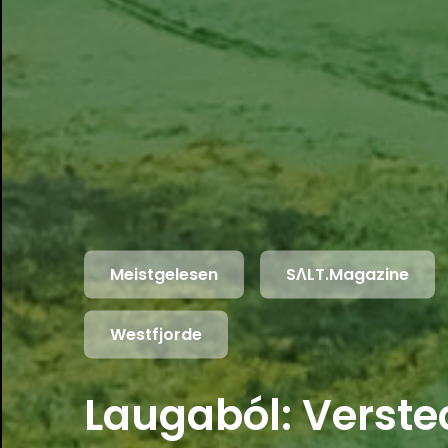
Meistgelesen
SΛLT.Magazine
Westfjorde
Laugaból: Verste