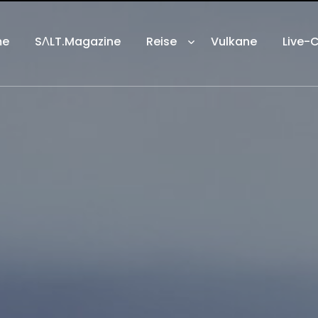
me
SΛLT.Magazine
Reise
Vulkane
Live-