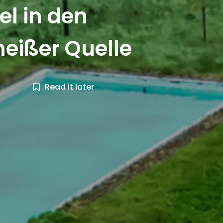
l in den
heißer Quelle
Read it later