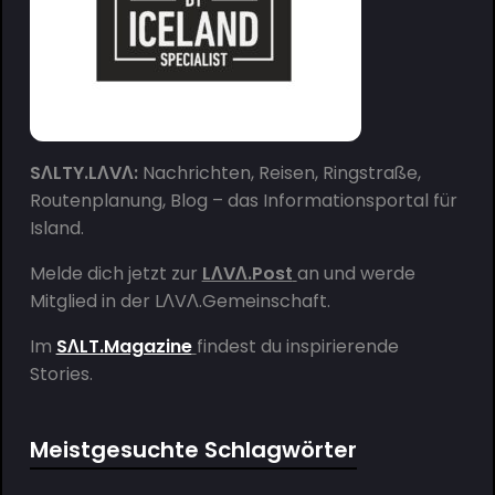
SΛLTY.LΛVΛ:
Nachrichten, Reisen, Ringstraße,
Routenplanung, Blog – das Informationsportal für
Island.
Melde dich jetzt zur
LΛVΛ.Post
an und werde
Mitglied in der
LΛVΛ.Gemeinschaft
.
Im
SΛLT.Magazine
findest du inspirierende
Stories.
Meistgesuchte Schlagwörter