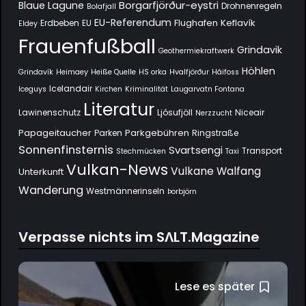
Borgarfjörður-eystri
Blaue Lagune
Drohnenregeln
Bolafjall
EU-Referendum
Flughafen Keflavík
Erdbeben
EU
Eldey
Frauenfußball
Grindavik
Geothermiekraftwerk
Höhlen
Grindavík
Heimaey
Heiße Quelle
HS orka
Hvalfjörður
Háifoss
Icelandair
Iceguys
Kirchen
Kriminalität
Laugarvatn Fontana
Literatur
Lawinenschutz
Ljósufjöll
Niceair
Nerzzucht
Papageitaucher
Parkgebühren
Parken
Ringstraße
Sonnenfinsternis
Svartsengi
Transport
Stechmücken
Taxi
Vulkan-News
Vulkane
Walfang
Unterkunft
Wanderung
Westmännerinseln
Þorbjörn
Verpasse nichts im SΛLT.Magazine
Lese es später