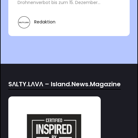
Drohnenverbot bis zum 15. Dezember...
Redaktion
SΛLTY.LΛVΛ – Island.News.Magazine