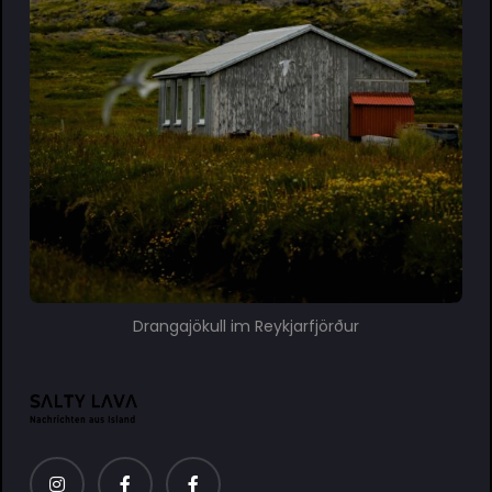
Drangajökull im Reykjarfjörður