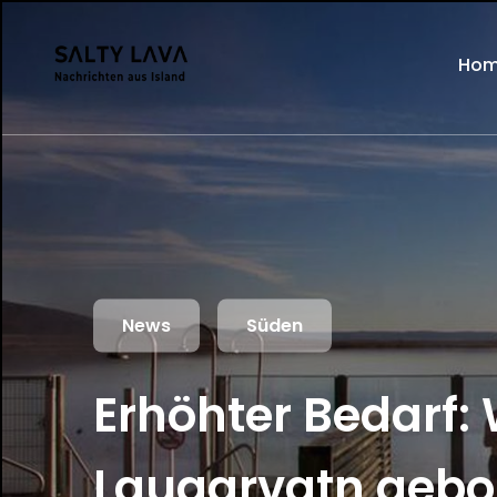
Ho
News
Süden
Erhöhter Bedarf:
Laugarvatn gebo