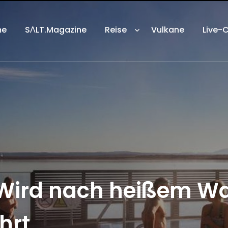
me
SΛLT.Magazine
Reise
Vulkane
Live-
 Wird nach heißem W
hrt