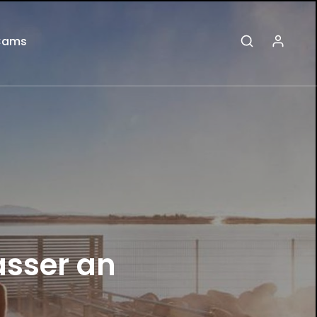
Cams
asser an