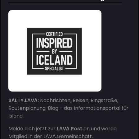
SΛLTY.LΛVΛ:
Nachrichten, Reisen, Ringstraße,
Routenplanung, Blog – das Informationsportal für
Island.
Melde dich jetzt zur
LΛVΛ.Post
an und werde
Mitglied in der
LΛVΛ.Gemeinschaft
.