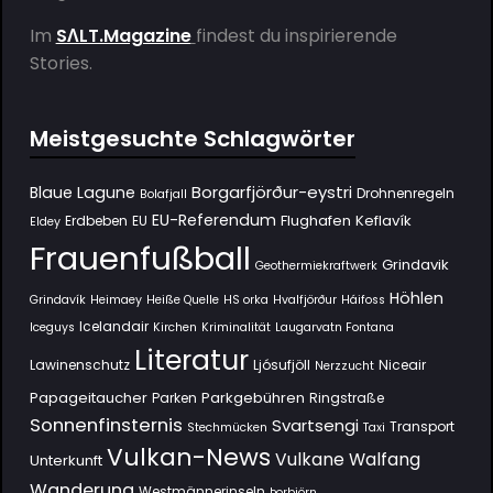
Im
SΛLT.Magazine
findest du inspirierende
Stories.
Meistgesuchte Schlagwörter
Borgarfjörður-eystri
Blaue Lagune
Drohnenregeln
Bolafjall
EU-Referendum
Flughafen Keflavík
Erdbeben
EU
Eldey
Frauenfußball
Grindavik
Geothermiekraftwerk
Höhlen
Grindavík
Heimaey
Heiße Quelle
HS orka
Hvalfjörður
Háifoss
Icelandair
Iceguys
Kirchen
Kriminalität
Laugarvatn Fontana
Literatur
Lawinenschutz
Ljósufjöll
Niceair
Nerzzucht
Papageitaucher
Parkgebühren
Parken
Ringstraße
Sonnenfinsternis
Svartsengi
Transport
Stechmücken
Taxi
Vulkan-News
Vulkane
Walfang
Unterkunft
Wanderung
Westmännerinseln
Þorbjörn