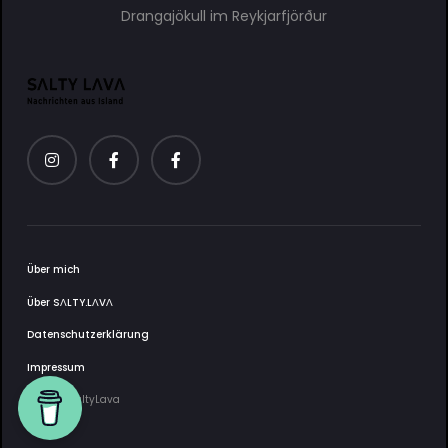
Drangajökull im Reykjarfjörður
Über mich
Über SΛLTY.LΛVΛ
Datenschutzerklärung
Impressum
2025 © SaltyLava