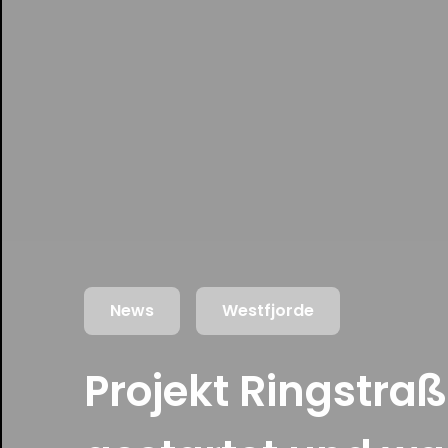
News
Westfjorde
Projekt Ringstraß