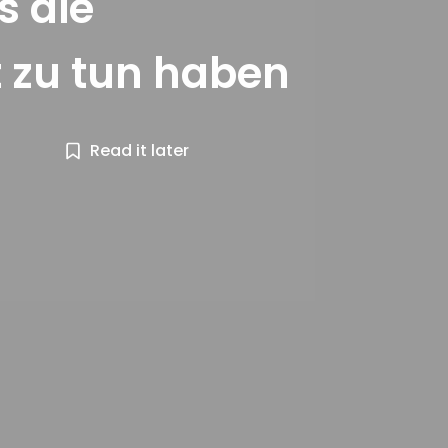
s die
 zu tun haben
Read it later