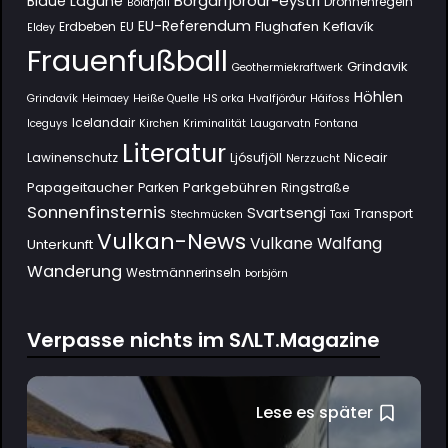
Borgarfjörður-eystri
Blaue Lagune
Drohnenregeln
Bolafjall
EU-Referendum
Flughafen Keflavík
Erdbeben
EU
Eldey
Frauenfußball
Grindavik
Geothermiekraftwerk
Höhlen
Grindavík
Heimaey
Heiße Quelle
HS orka
Hvalfjörður
Háifoss
Icelandair
Iceguys
Kirchen
Kriminalität
Laugarvatn Fontana
Literatur
Lawinenschutz
Ljósufjöll
Niceair
Nerzzucht
Papageitaucher
Parkgebühren
Parken
Ringstraße
Sonnenfinsternis
Svartsengi
Transport
Stechmücken
Taxi
Vulkan-News
Vulkane
Walfang
Unterkunft
Wanderung
Westmännerinseln
Þorbjörn
Verpasse nichts im SΛLT.Magazine
Lese es später