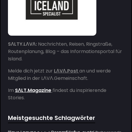
SΛLTY.LΛVΛ:
Nachrichten, Reisen, Ringstraße,
Routenplanung, Blog – das Informationsportal für
Island.
Melde dich jetzt zur
LΛVΛ.Post
an und werde
Mitglied in der
LΛVΛ.Gemeinschaft
.
Im
SΛLT.Magazine
findest du inspirierende
Stories.
Meistgesuchte Schlagwörter