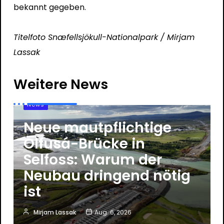
bekannt gegeben.
Titelfoto Snæfellsjökull-Nationalpark / Mirjam
Lassak
Weitere News
News
Neue mautpflichtige
Ölfusá-Brücke in
Selfoss: Warum der
Neubau dringend nötig
ist
Mirjam Lassak
Aug. 6, 2026