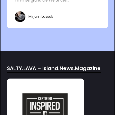
im Hintergrund die Weite des...
Mirjam Lassak
SΛLTY.LΛVΛ – Island.News.Magazine