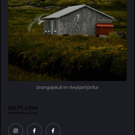
Drangajökull im Reykjarfjörður