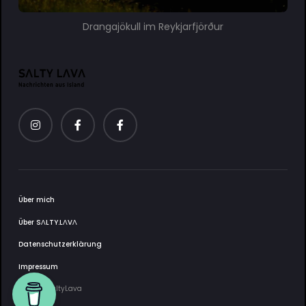
Drangajökull im Reykjarfjörður
Über mich
Über SΛLTY.LΛVΛ
Datenschutzerklärung
Impressum
2025 © SaltyLava