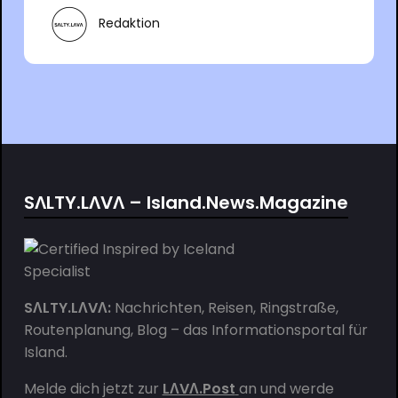
Redaktion
SΛLTY.LΛVΛ – Island.News.Magazine
SΛLTY.LΛVΛ:
Nachrichten, Reisen, Ringstraße,
Routenplanung, Blog – das Informationsportal für
Island.
Melde dich jetzt zur
LΛVΛ.Post
an und werde