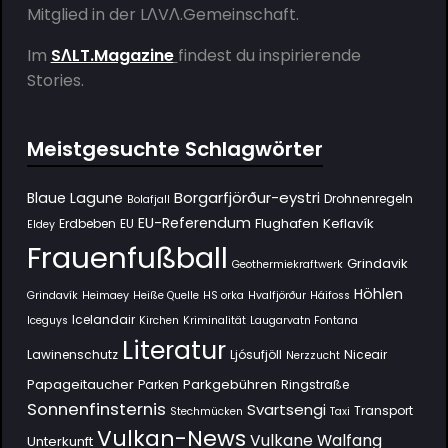
Mitglied in der
LΛVΛ.Gemeinschaft
.
Im
SΛLT.Magazine
findest du inspirierende
Stories.
Meistgesuchte Schlagwörter
Borgarfjörður-eystri
Blaue Lagune
Drohnenregeln
Bolafjall
EU-Referendum
Flughafen Keflavík
Erdbeben
EU
Eldey
Frauenfußball
Grindavik
Geothermiekraftwerk
Höhlen
Grindavík
Heimaey
Heiße Quelle
HS orka
Hvalfjörður
Háifoss
Icelandair
Iceguys
Kirchen
Kriminalität
Laugarvatn Fontana
Literatur
Lawinenschutz
Ljósufjöll
Niceair
Nerzzucht
Papageitaucher
Parkgebühren
Parken
Ringstraße
Sonnenfinsternis
Svartsengi
Transport
Stechmücken
Taxi
Vulkan-News
Vulkane
Walfang
Unterkunft