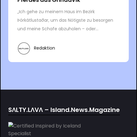
„Ich gehe zu meinem Haus im Bezirk
Þórkátlustaðar, um das Nötigste zu besorgen
und meine Schafe abzuholen – oder...
Redaktion
SΛLTY.LΛVΛ – Island.News.Magazine