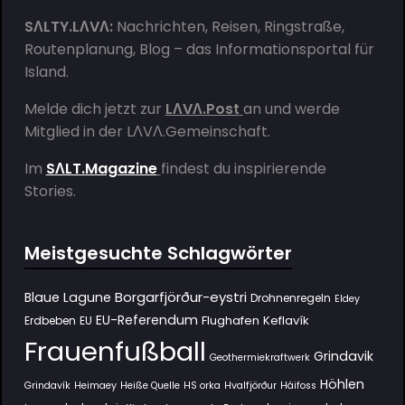
SΛLTY.LΛVΛ:
Nachrichten, Reisen, Ringstraße,
Routenplanung, Blog – das Informationsportal für
Island.
Melde dich jetzt zur
LΛVΛ.Post
an und werde
Mitglied in der
LΛVΛ.Gemeinschaft
.
Im
SΛLT.Magazine
findest du inspirierende
Stories.
Meistgesuchte Schlagwörter
Borgarfjörður-eystri
Blaue Lagune
Drohnenregeln
Eldey
EU-Referendum
Flughafen Keflavík
Erdbeben
EU
Frauenfußball
Grindavik
Geothermiekraftwerk
Höhlen
Grindavík
Heimaey
Heiße Quelle
HS orka
Hvalfjörður
Háifoss