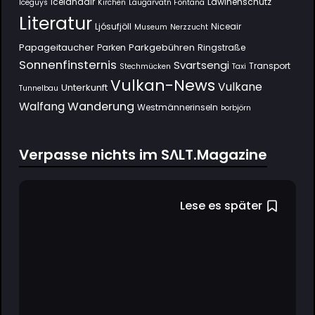
Icelandair
Lawinenschutz
Iceguys
Kirchen
Laugarvatn Fontana
Literatur
Ljósufjöll
Niceair
Museum
Nerzzucht
Papageitaucher
Parkgebühren
Parken
Ringstraße
Sonnenfinsternis
Svartsengi
Transport
Stechmücken
Taxi
Vulkan-News
Vulkane
Unterkunft
Tunnelbau
Wanderung
Walfang
Westmännerinseln
Þorbjörn
Verpasse nichts im SΛLT.Magazine
Lese es später