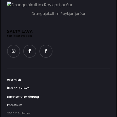
Drangajökull im Reykjarfjörður
Über mich
Über SΛLTY.LΛVΛ
Datenschutzerklärung
Impressum
2025 © SaltyLava