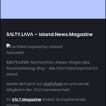
SΛLTY.LΛVΛ – Island.News.Magazine
SΛLTY.LΛVΛ:
Nachrichten, Reisen, Ringstraße,
Routenplanung, Blog – das Informationsportal für
Island.
Melde dich jetzt zur
LΛVΛ.Post
an und werde
Mitglied in der
LΛVΛ.Gemeinschaft
.
Im
SΛLT.Magazine
findest du inspirierende
Stories.