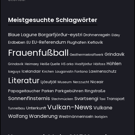
Meistgesuchte Schlagwörter
Borgarfjörður-eystri
Blaue Lagune
Drohnenregeln
Eldey
EU-Referendum
Flughafen Keflavík
Erdbeben
EU
Frauenfußball
Grindavik
Geothermiekraftwerk
Höhlen
Grindavík
Heimaey
Heiße Quelle
HS orka
Hvalfjörður
Háifoss
Icelandair
Lawinenschutz
Iceguys
Kirchen
Laugarvatn Fontana
Literatur
Ljósufjöll
Niceair
Museum
Nerzzucht
Papageitaucher
Parkgebühren
Parken
Ringstraße
Sonnenfinsternis
Svartsengi
Transport
Stechmücken
Taxi
Vulkan-News
Vulkane
Unterkunft
Tunnelbau
Wanderung
Walfang
Westmännerinseln
Þorbjörn