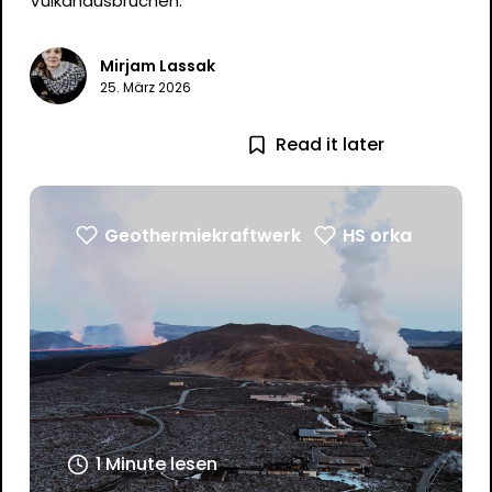
Vulkanausbrüchen.
Mirjam Lassak
25. März 2026
Read it later
Geothermiekraftwerk
HS orka
1 Minute lesen