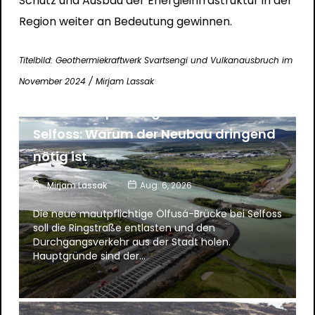
Schutz und Ausbau der Energieinfrastruktur in der
Region weiter an Bedeutung gewinnen.
Titelbild: Geothermiekraftwerk Svartsengi und Vulkanausbruch im
News
November 2024 / Mirjam Lassak
Neue mautpflichtige Ölfusá-Brücke in
Selfoss: Warum der Neubau dringend
nötig ist
Mirjam Lassak
Aug. 6, 2026
Die neue mautpflichtige Ölfusá-Brücke bei Selfoss
soll die Ringstraße entlasten und den
Durchgangsverkehr aus der Stadt holen.
Hauptgründe sind der…