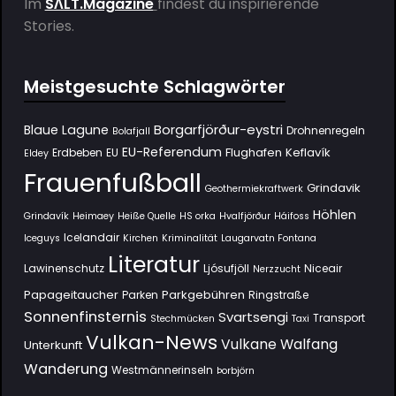
Im
SΛLT.Magazine
findest du inspirierende
Stories.
Meistgesuchte Schlagwörter
Borgarfjörður-eystri
Blaue Lagune
Drohnenregeln
Bolafjall
EU-Referendum
Flughafen Keflavík
Erdbeben
EU
Eldey
Frauenfußball
Grindavik
Geothermiekraftwerk
Höhlen
Grindavík
Heimaey
Heiße Quelle
HS orka
Hvalfjörður
Háifoss
Icelandair
Iceguys
Kirchen
Kriminalität
Laugarvatn Fontana
Literatur
Lawinenschutz
Ljósufjöll
Niceair
Nerzzucht
Papageitaucher
Parkgebühren
Parken
Ringstraße
Sonnenfinsternis
Svartsengi
Transport
Stechmücken
Taxi
Vulkan-News
Vulkane
Walfang
Unterkunft
Wanderung
Westmännerinseln
Þorbjörn