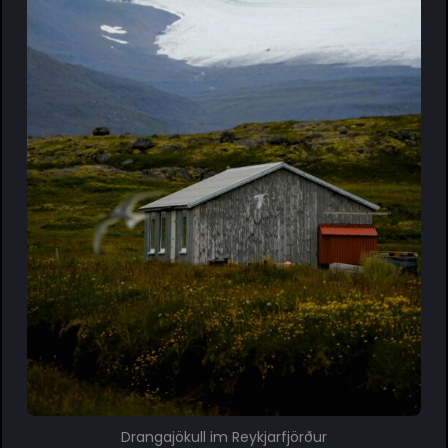
Drangajökull im Reykjarfjörður