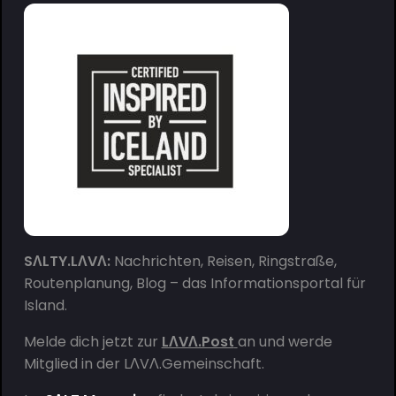
SΛLTY.LΛVΛ:
Nachrichten, Reisen, Ringstraße,
Routenplanung, Blog – das Informationsportal für
Island.
Melde dich jetzt zur
LΛVΛ.Post
an und werde
Mitglied in der
LΛVΛ.Gemeinschaft
.