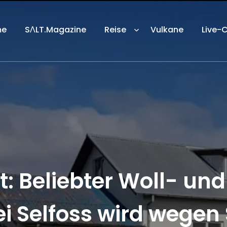
me
SΛLT.Magazine
Reise
Vulkane
Live-
: Beliebter Woll- und
ei Selfoss wird wege