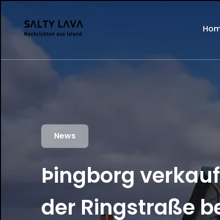
Ho
News
Þingborg verkauft
der Ringstraße b