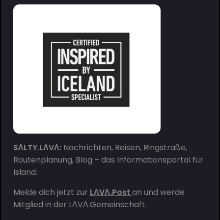
SΛLTY.LΛVΛ:
Nachrichten, Reisen, Ringstraße,
Routenplanung, Blog – das Informationsportal für
Island.
Melde dich jetzt zur
LΛVΛ.Post
an und werde
Mitglied in der
LΛVΛ.Gemeinschaft
.