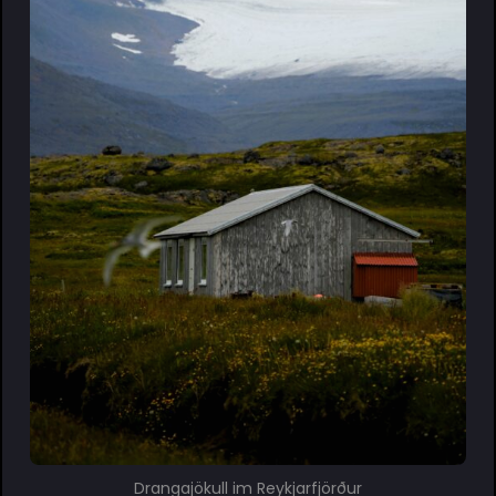
Drangajökull im Reykjarfjörður