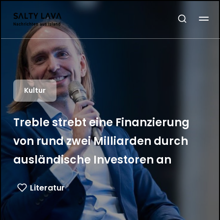
Kultur
Treble strebt eine Finanzierung
von rund zwei Milliarden durch
ausländische Investoren an
Literatur