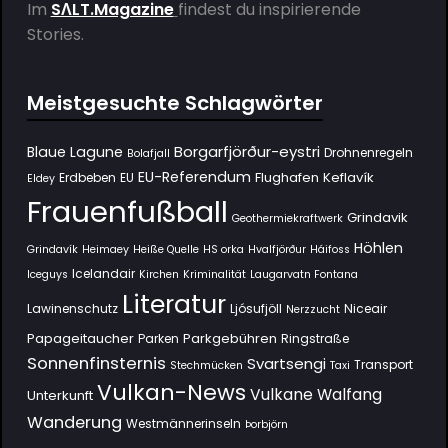
Im
SΛLT.Magazine
findest du inspirierende
Stories.
Meistgesuchte Schlagwörter
Borgarfjörður-eystri
Blaue Lagune
Drohnenregeln
Bolafjall
EU-Referendum
Flughafen Keflavík
Erdbeben
EU
Eldey
Frauenfußball
Grindavik
Geothermiekraftwerk
Höhlen
Grindavík
Heimaey
Heiße Quelle
HS orka
Hvalfjörður
Háifoss
Icelandair
Iceguys
Kirchen
Kriminalität
Laugarvatn Fontana
Literatur
Lawinenschutz
Ljósufjöll
Niceair
Nerzzucht
Papageitaucher
Parkgebühren
Parken
Ringstraße
Sonnenfinsternis
Svartsengi
Transport
Stechmücken
Taxi
Vulkan-News
Vulkane
Walfang
Unterkunft
Wanderung
Westmännerinseln
Þorbjörn