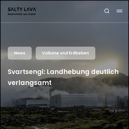
News
Vulkane und Erdbeben
Svartsengi: Landhebung deutlich
verlangsamt