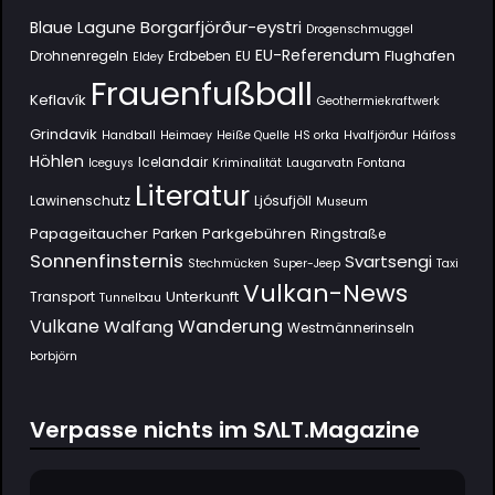
Borgarfjörður-eystri
Blaue Lagune
Drogenschmuggel
EU-Referendum
Flughafen
Drohnenregeln
Erdbeben
EU
Eldey
Frauenfußball
Keflavík
Geothermiekraftwerk
Grindavik
Handball
Heimaey
Heiße Quelle
HS orka
Hvalfjörður
Háifoss
Höhlen
Icelandair
Iceguys
Kriminalität
Laugarvatn Fontana
Literatur
Lawinenschutz
Ljósufjöll
Museum
Papageitaucher
Parkgebühren
Parken
Ringstraße
Sonnenfinsternis
Svartsengi
Stechmücken
Super-Jeep
Taxi
Vulkan-News
Unterkunft
Transport
Tunnelbau
Wanderung
Vulkane
Walfang
Westmännerinseln
Þorbjörn
Verpasse nichts im SΛLT.Magazine