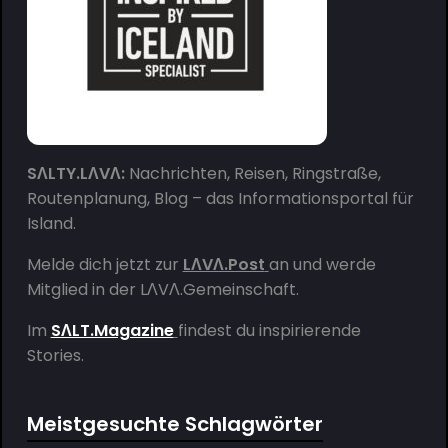
SΛLTY.LΛVΛ:
Nachrichten, Reisen, Ringstraße,
Routenplanung, Blog – das Informationsportal für
Island.
Melde dich jetzt zur
LΛVΛ.Post
an und werde
Mitglied in der
LΛVΛ.Gemeinschaft
.
Im
SΛLT.Magazine
findest du inspirierende
Stories.
Meistgesuchte Schlagwörter