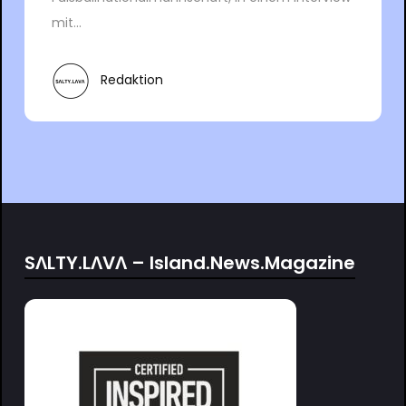
mit...
Redaktion
SΛLTY.LΛVΛ – Island.News.Magazine