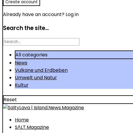
Already have an account?
Log in
Search the site...
Search
for
All categories
News
Vulkane und Erdbeben
Umwelt und Natur
Kultur
Reset
Home
SΛLT.Magazine