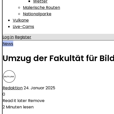
Wetter
Malerische Routen
Nationalparke
Vulkane
Live-Cams
Log in
Register
News
Umzug der Fakultät für B
Redaktion
24. Januar 2025
0
Read it later
Remove
2 Minuten lesen