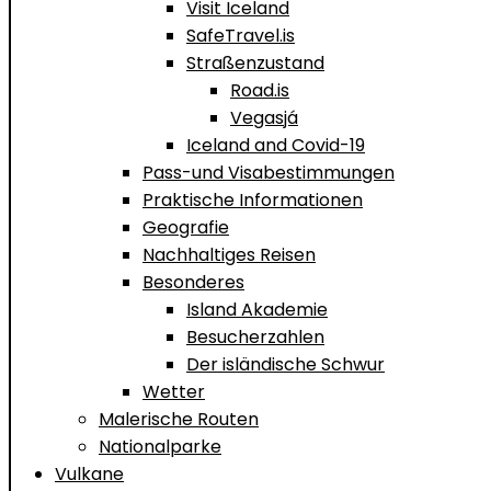
Visit Iceland
SafeTravel.is
Straßenzustand
Road.is
Vegasjá
Iceland and Covid-19
Pass-und Visabestimmungen
Praktische Informationen
Geografie
Nachhaltiges Reisen
Besonderes
Island Akademie
Besucherzahlen
Der isländische Schwur
Wetter
Malerische Routen
Nationalparke
Vulkane