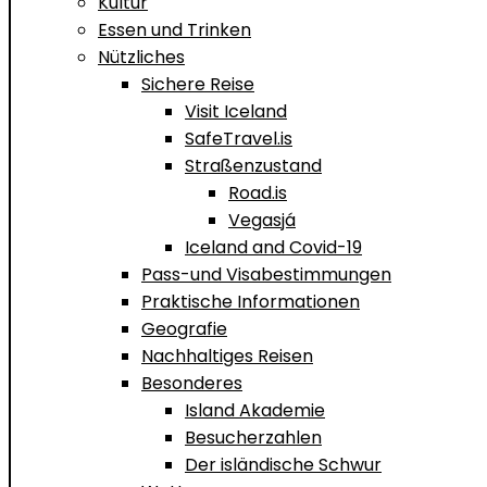
Kultur
Essen und Trinken
Nützliches
Sichere Reise
Visit Iceland
SafeTravel.is
Straßenzustand
Road.is
Vegasjá
Iceland and Covid-19
Pass-und Visabestimmungen
Praktische Informationen
Geografie
Nachhaltiges Reisen
Besonderes
Island Akademie
Besucherzahlen
Der isländische Schwur