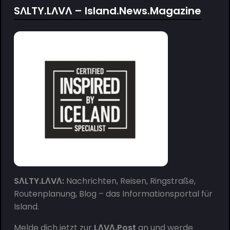
SΛLTY.LΛVΛ – Island.News.Magazine
SΛLTY.LΛVΛ:
Nachrichten, Reisen, Ringstraße,
Routenplanung, Blog – das Informationsportal für
Island.
Melde dich jetzt zur
LΛVΛ.Post
an und werde