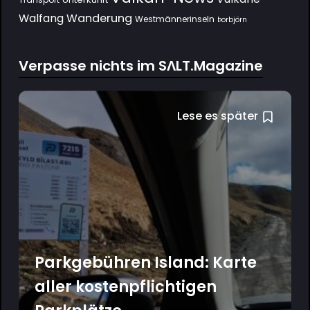
Wanderung
Walfang
Westmännerinseln
Þorbjörn
Verpasse nichts im SΛLT.Magazine
Lese es später
Parkgebühren Island: Karte
aller kostenpflichtigen