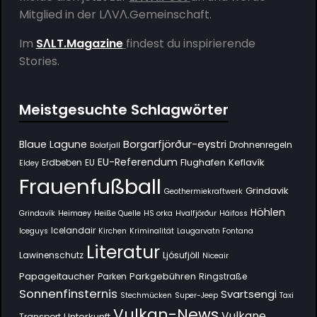
Mitglied in der
LΛVΛ.Gemeinschaft
.
Im
SΛLT.Magazine
findest du inspirierende
Stories.
Meistgesuchte Schlagwörter
Borgarfjörður-eystri
Blaue Lagune
Drohnenregeln
Bolafjall
EU-Referendum
Flughafen Keflavík
Erdbeben
EU
Eldey
Frauenfußball
Grindavik
Geothermiekraftwerk
Höhlen
Grindavík
Heimaey
Heiße Quelle
HS orka
Hvalfjörður
Háifoss
Icelandair
Iceguys
Kirchen
Kriminalität
Laugarvatn Fontana
Literatur
Lawinenschutz
Ljósufjöll
Niceair
Papageitaucher
Parkgebühren
Parken
Ringstraße
Sonnenfinsternis
Svartsengi
Stechmücken
Super-Jeep
Taxi
Vulkan-News
Vulkane
Unterkunft
Transport