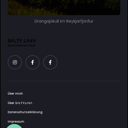
Drangajökull im Reykjarfjörður
Über mich
Über SΛLTY.LΛVΛ
Datenschutzerklärung
Impressum