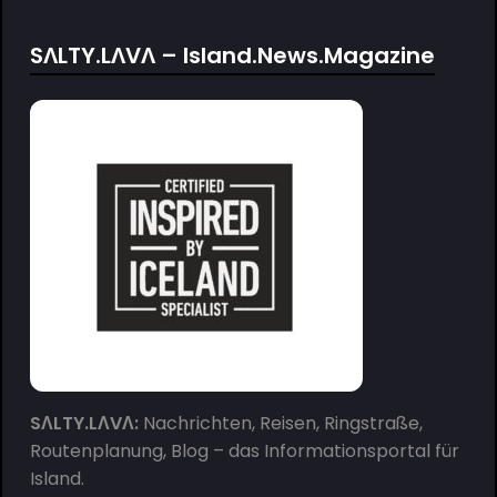
SΛLTY.LΛVΛ – Island.News.Magazine
SΛLTY.LΛVΛ:
Nachrichten, Reisen, Ringstraße,
Routenplanung, Blog – das Informationsportal für
Island.