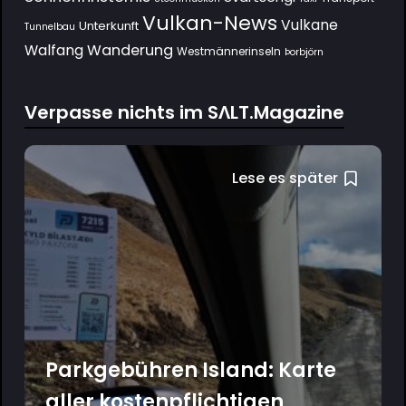
Vulkan-News
Vulkane
Unterkunft
Tunnelbau
Wanderung
Walfang
Westmännerinseln
Þorbjörn
Verpasse nichts im SΛLT.Magazine
Lese es später
Parkgebühren Island: Karte
aller kostenpflichtigen