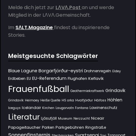
Melde dich jetzt zur
LΛVΛ.Post
an und werde
Mitglied in der
LΛVΛ.Gemeinschaft
.
Im
SΛLT.Magazine
findest du inspirierende
Stories.
Meistgesuchte Schlagwörter
Borgarfjörður-eystri
Blaue Lagune
Drohnenregeln
Eldey
EU-Referendum
Flughafen Keflavík
Erdbeben
EU
Frauenfußball
Grindavik
Geothermiekraftwerk
Höhlen
Grindavík
Heimaey
Heiße Quelle
HS orka
Hvalfjörður
Háifoss
Icelandair
Lawinenschutz
Iceguys
Kirchen
Laugarvatn Fontana
Literatur
Ljósufjöll
Niceair
Museum
Nerzzucht
Papageitaucher
Parkgebühren
Parken
Ringstraße
Sonnenfinsternis
Svartsengi
Transport
Stechmücken
Taxi