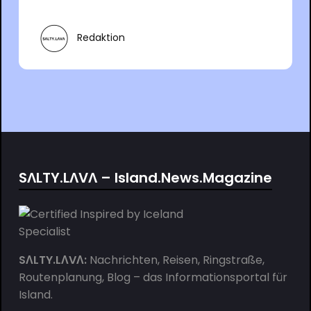
Redaktion
SΛLTY.LΛVΛ – Island.News.Magazine
SΛLTY.LΛVΛ:
Nachrichten, Reisen, Ringstraße,
Routenplanung, Blog – das Informationsportal für
Island.