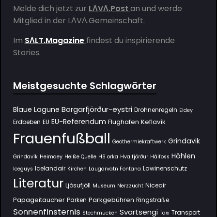
Melde dich jetzt zur
LΛVΛ.Post
an und werde
Mitglied in der
LΛVΛ.Gemeinschaft
.
Im
SΛLT.Magazine
findest du inspirierende
Stories.
Meistgesuchte Schlagwörter
Borgarfjörður-eystri
Blaue Lagune
Drohnenregeln
Eldey
EU-Referendum
Flughafen Keflavík
Erdbeben
EU
Frauenfußball
Grindavik
Geothermiekraftwerk
Höhlen
Grindavík
Heimaey
Heiße Quelle
HS orka
Hvalfjörður
Háifoss
Icelandair
Lawinenschutz
Iceguys
Kirchen
Laugarvatn Fontana
Literatur
Ljósufjöll
Niceair
Museum
Nerzzucht
Papageitaucher
Parkgebühren
Parken
Ringstraße
Sonnenfinsternis
Svartsengi
Transport
Stechmücken
Taxi