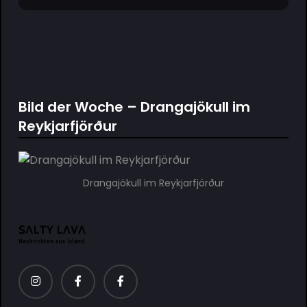
Bild der Woche – Drangajökull im
Reykjarfjörður
Drangajökull im Reykjarfjörður