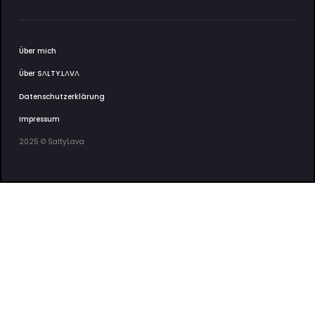
Über mich
Über SΛLTY.LΛVΛ
Datenschutzerklärung
Impressum
2025 © SaltyLava