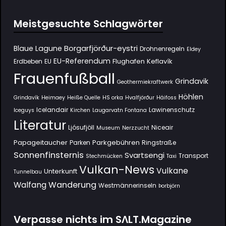
Meistgesuchte Schlagwörter
Borgarfjörður-eystri
Blaue Lagune
Drohnenregeln
Eldey
EU-Referendum
Flughafen Keflavík
Erdbeben
EU
Frauenfußball
Grindavik
Geothermiekraftwerk
Höhlen
Grindavík
Heimaey
Heiße Quelle
HS orka
Hvalfjörður
Háifoss
Icelandair
Lawinenschutz
Iceguys
Kirchen
Laugarvatn Fontana
Literatur
Ljósufjöll
Niceair
Museum
Nerzzucht
Papageitaucher
Parkgebühren
Parken
Ringstraße
Sonnenfinsternis
Svartsengi
Transport
Stechmücken
Taxi
Vulkan-News
Vulkane
Unterkunft
Tunnelbau
Wanderung
Walfang
Westmännerinseln
Þorbjörn
Verpasse nichts im SΛLT.Magazine