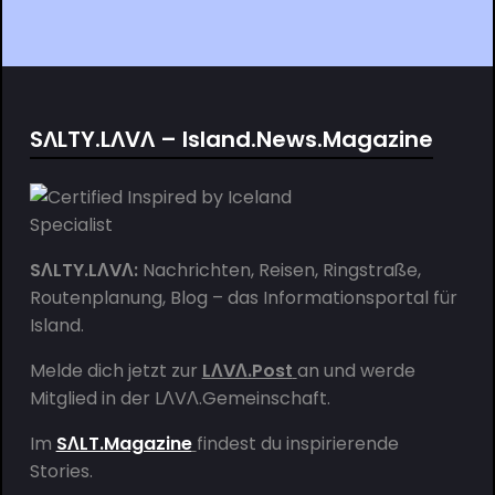
SΛLTY.LΛVΛ – Island.News.Magazine
SΛLTY.LΛVΛ:
Nachrichten, Reisen, Ringstraße,
Routenplanung, Blog – das Informationsportal für
Island.
Melde dich jetzt zur
LΛVΛ.Post
an und werde
Mitglied in der
LΛVΛ.Gemeinschaft
.
Im
SΛLT.Magazine
findest du inspirierende
Stories.