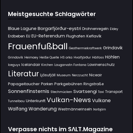
Meistgesuchte Schlagwörter
Borgarfjörður-eystri
Blaue Lagune
Drohnenregeln
Eldey
EU-Referendum
Flughafen Keflavík
Erdbeben
EU
Frauenfußball
Grindavik
Geothermiekraftwerk
Höhlen
Grindavík
Heimaey
Heiße Quelle
HS orka
Hvalfjörður
Háifoss
Icelandair
Lawinenschutz
Iceguys
Kirchen
Laugarvatn Fontana
Literatur
Ljósufjöll
Niceair
Museum
Nerzzucht
Papageitaucher
Parkgebühren
Parken
Ringstraße
Sonnenfinsternis
Svartsengi
Transport
Stechmücken
Taxi
Vulkan-News
Vulkane
Unterkunft
Tunnelbau
Wanderung
Walfang
Westmännerinseln
Þorbjörn
Verpasse nichts im SΛLT.Magazine