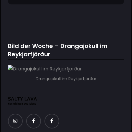
Bild der Woche – Drangajökull im
Reykjarfjörður
Drangajökull im Reykjarfjörður