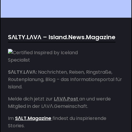
SΛLTY.LΛVΛ – Island.News.Magazine
SΛLTY.LΛVΛ:
Nachrichten, Reisen, Ringstraße,
Routenplanung, Blog – das Informationsportal für
Island.
Melde dich jetzt zur
LΛVΛ.Post
an und werde
Mitglied in der
LΛVΛ.Gemeinschaft
.
Im
SΛLT.Magazine
findest du inspirierende
Stories.