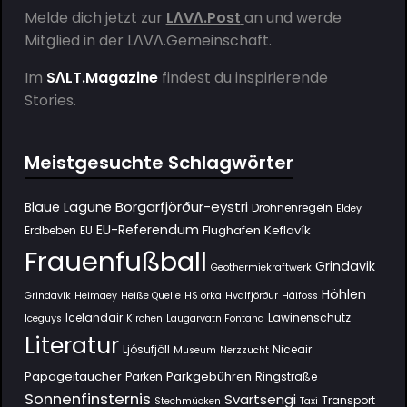
Melde dich jetzt zur
LΛVΛ.Post
an und werde
Mitglied in der
LΛVΛ.Gemeinschaft
.
Im
SΛLT.Magazine
findest du inspirierende
Stories.
Meistgesuchte Schlagwörter
Borgarfjörður-eystri
Blaue Lagune
Drohnenregeln
Eldey
EU-Referendum
Flughafen Keflavík
Erdbeben
EU
Frauenfußball
Grindavik
Geothermiekraftwerk
Höhlen
Grindavík
Heimaey
Heiße Quelle
HS orka
Hvalfjörður
Háifoss
Icelandair
Lawinenschutz
Iceguys
Kirchen
Laugarvatn Fontana
Literatur
Ljósufjöll
Niceair
Museum
Nerzzucht
Papageitaucher
Parkgebühren
Parken
Ringstraße
Sonnenfinsternis
Svartsengi
Transport
Stechmücken
Taxi