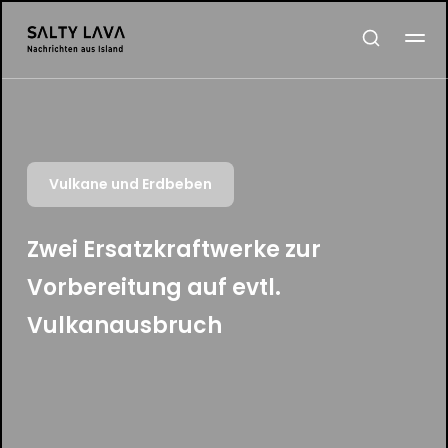
Vulkane und Erdbeben
Zwei Ersatzkraftwerke zur
Vorbereitung auf evtl.
Vulkanausbruch