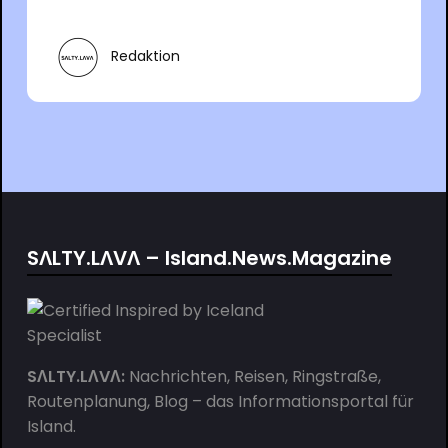
Redaktion
SΛLTY.LΛVΛ – Island.News.Magazine
SΛLTY.LΛVΛ:
Nachrichten, Reisen, Ringstraße,
Routenplanung, Blog – das Informationsportal für
Island.