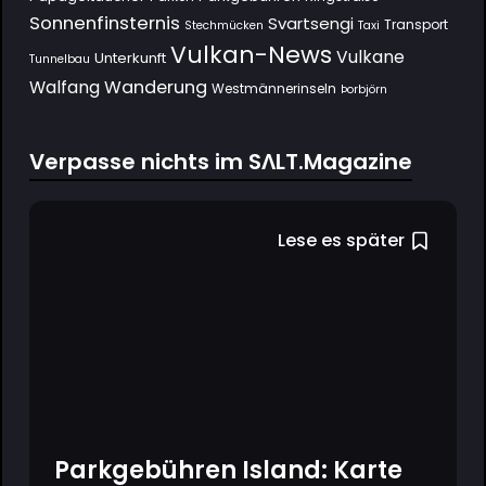
Sonnenfinsternis
Svartsengi
Transport
Stechmücken
Taxi
Vulkan-News
Vulkane
Unterkunft
Tunnelbau
Wanderung
Walfang
Westmännerinseln
Þorbjörn
Verpasse nichts im SΛLT.Magazine
Lese es später
Parkgebühren Island: Karte