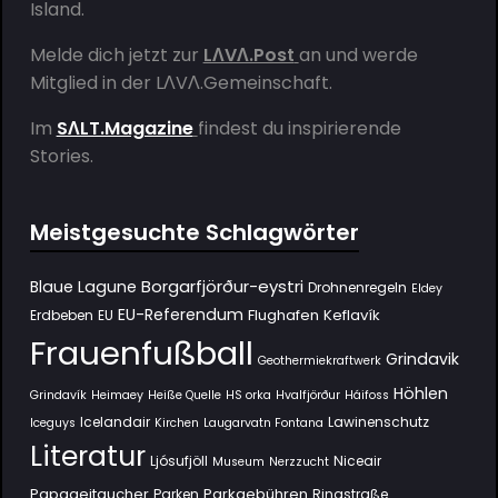
Island.
Melde dich jetzt zur
LΛVΛ.Post
an und werde
Mitglied in der
LΛVΛ.Gemeinschaft
.
Im
SΛLT.Magazine
findest du inspirierende
Stories.
Meistgesuchte Schlagwörter
Borgarfjörður-eystri
Blaue Lagune
Drohnenregeln
Eldey
EU-Referendum
Flughafen Keflavík
Erdbeben
EU
Frauenfußball
Grindavik
Geothermiekraftwerk
Höhlen
Grindavík
Heimaey
Heiße Quelle
HS orka
Hvalfjörður
Háifoss
Icelandair
Lawinenschutz
Iceguys
Kirchen
Laugarvatn Fontana
Literatur
Ljósufjöll
Niceair
Museum
Nerzzucht
Papageitaucher
Parkgebühren
Parken
Ringstraße