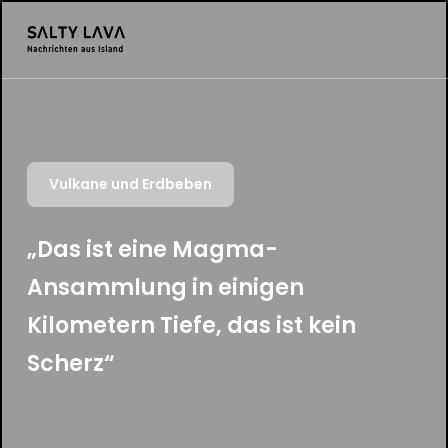
Vulkane und Erdbeben
„Das ist eine Magma-
Ansammlung in einigen
Kilometern Tiefe, das ist kein
Scherz“