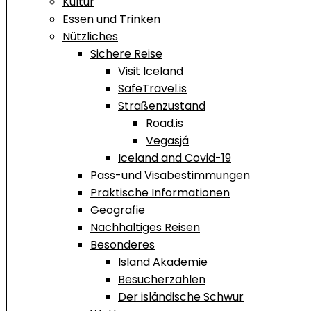
Kultur
Essen und Trinken
Nützliches
Sichere Reise
Visit Iceland
SafeTravel.is
Straßenzustand
Road.is
Vegasjá
Iceland and Covid-19
Pass-und Visabestimmungen
Praktische Informationen
Geografie
Nachhaltiges Reisen
Besonderes
Island Akademie
Besucherzahlen
Der isländische Schwur