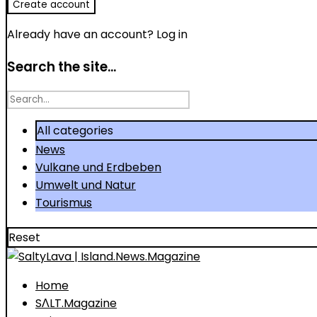
Already have an account?
Log in
Search the site...
Search
for
All categories
News
Vulkane und Erdbeben
Umwelt und Natur
Tourismus
Reset
Home
SΛLT.Magazine