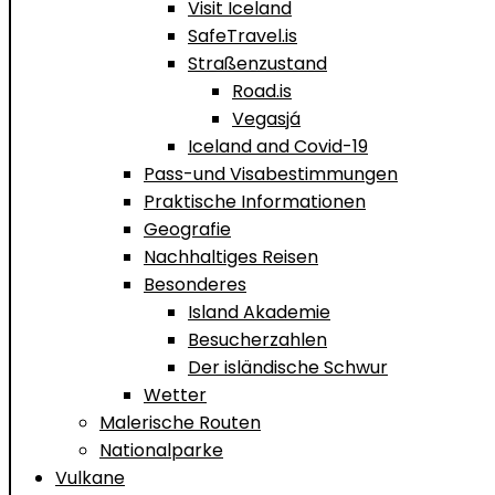
Visit Iceland
SafeTravel.is
Straßenzustand
Road.is
Vegasjá
Iceland and Covid-19
Pass-und Visabestimmungen
Praktische Informationen
Geografie
Nachhaltiges Reisen
Besonderes
Island Akademie
Besucherzahlen
Der isländische Schwur
Wetter
Malerische Routen
Nationalparke
Vulkane