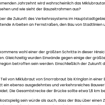
mmenden Jahrzehnt wird wahrscheinlich das Miklubrautargan
ussehen und wie sieht der Bauzeitrahmen aus?
 über die Zukunft des Verkehrssystems im Hauptstadtgebi
ende Arbeiten an Fernstraßen, den Bau von Stadtlinie
ommens wohl einer der größten Schritte in dieser Hinsich
en. Gleichzeitig wurden Einwände gegen einige der grö
ion betroffen sein werden. Einschließlich der Zukunft de
eil von Miklubraut von Snorrabraut bis Kringlan in eine
t ein ebenso ausgedehntes und verkehrsreiches Bauwerk z
et. Die Gesamtstrecke der Brücke sollte etwa 1,8 km b
r kostspielig sein würde als auch, dass der Bau über eine