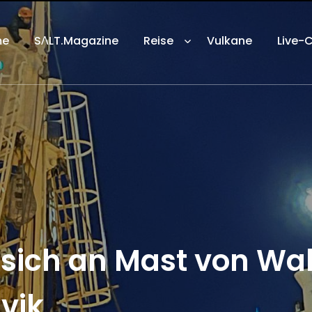
me
SΛLT.Magazine
Reise
Vulkane
Live-
n sich an Mast von Wa
vik