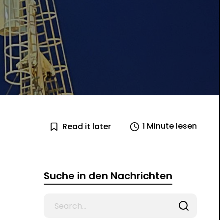
1 Minute lesen
Read it later
Suche in den Nachrichten
Search
for