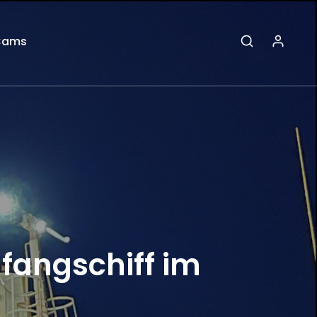
Cams
lfangschiff im