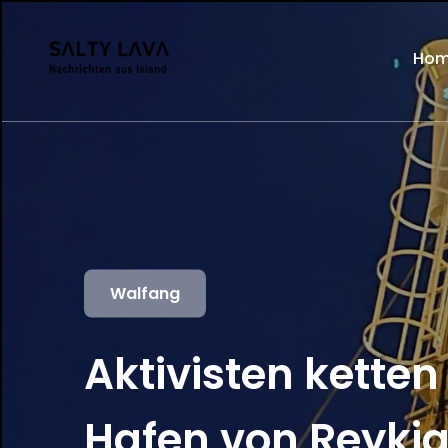
Ho
Walfang
Aktivisten kette
Hafen von Reykja