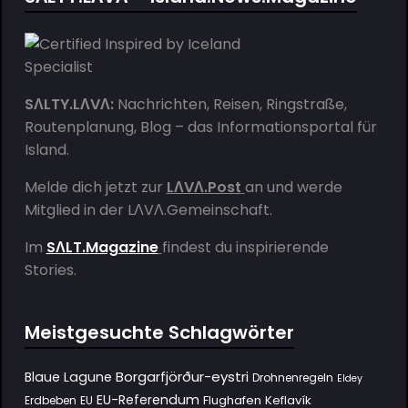
SΛLTY.LΛVΛ:
Nachrichten, Reisen, Ringstraße,
Routenplanung, Blog – das Informationsportal für
Island.
Melde dich jetzt zur
LΛVΛ.Post
an und werde
Mitglied in der
LΛVΛ.Gemeinschaft
.
Im
SΛLT.Magazine
findest du inspirierende
Stories.
Meistgesuchte Schlagwörter
Borgarfjörður-eystri
Blaue Lagune
Drohnenregeln
Eldey
EU-Referendum
Flughafen Keflavík
Erdbeben
EU