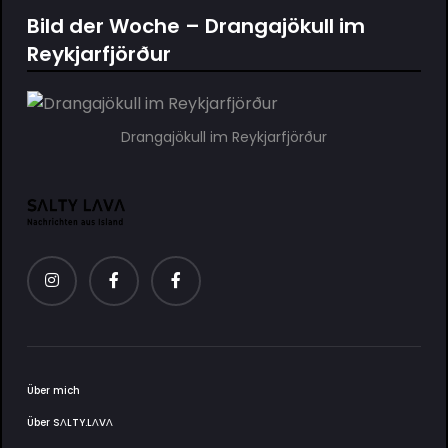
Bild der Woche – Drangajökull im
Reykjarfjörður
Drangajökull im Reykjarfjörður
Über mich
Über SΛLTY.LΛVΛ