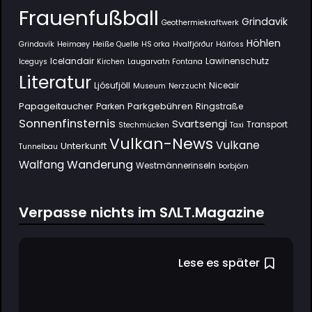
Frauenfußball
Grindavik
Geothermiekraftwerk
Höhlen
Grindavík
Heimaey
Heiße Quelle
HS orka
Hvalfjörður
Háifoss
Icelandair
Lawinenschutz
Iceguys
Kirchen
Laugarvatn Fontana
Literatur
Ljósufjöll
Niceair
Museum
Nerzzucht
Papageitaucher
Parkgebühren
Parken
Ringstraße
Sonnenfinsternis
Svartsengi
Transport
Stechmücken
Taxi
Vulkan-News
Vulkane
Unterkunft
Tunnelbau
Wanderung
Walfang
Westmännerinseln
Þorbjörn
Verpasse nichts im SΛLT.Magazine
Lese es später