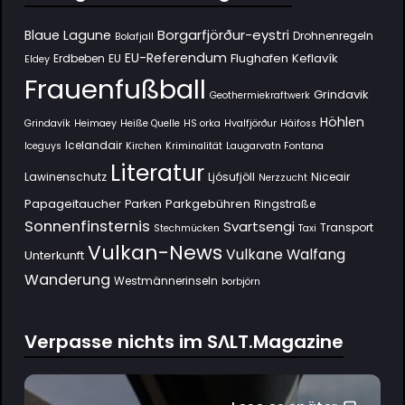
Borgarfjörður-eystri
Blaue Lagune
Drohnenregeln
Bolafjall
EU-Referendum
Flughafen Keflavík
Erdbeben
EU
Eldey
Frauenfußball
Grindavik
Geothermiekraftwerk
Höhlen
Grindavík
Heimaey
Heiße Quelle
HS orka
Hvalfjörður
Háifoss
Icelandair
Iceguys
Kirchen
Kriminalität
Laugarvatn Fontana
Literatur
Lawinenschutz
Ljósufjöll
Niceair
Nerzzucht
Papageitaucher
Parkgebühren
Parken
Ringstraße
Sonnenfinsternis
Svartsengi
Transport
Stechmücken
Taxi
Vulkan-News
Vulkane
Walfang
Unterkunft
Wanderung
Westmännerinseln
Þorbjörn
Verpasse nichts im SΛLT.Magazine