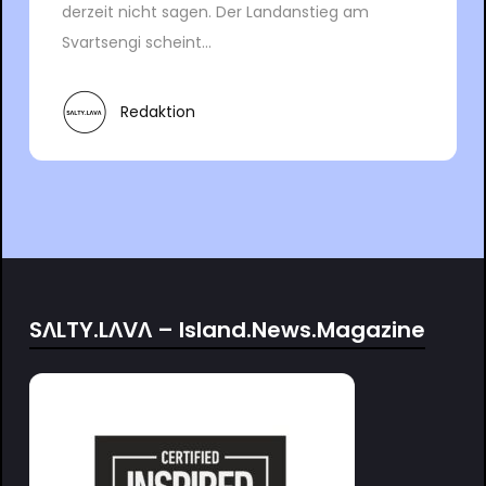
derzeit nicht sagen. Der Landanstieg am
Svartsengi scheint...
Redaktion
SΛLTY.LΛVΛ – Island.News.Magazine