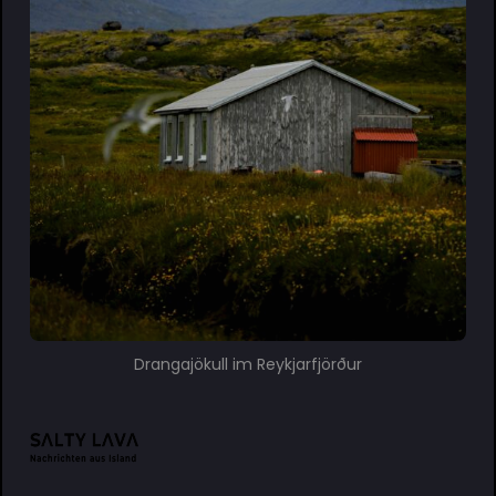
Drangajökull im Reykjarfjörður