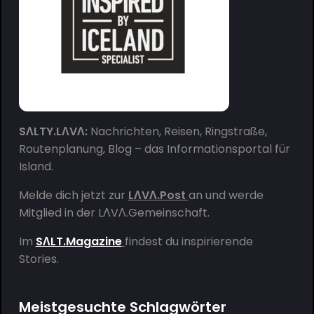
SΛLTY.LΛVΛ:
Nachrichten, Reisen, Ringstraße,
Routenplanung, Blog – das Informationsportal für
Island.
Melde dich jetzt zur
LΛVΛ.Post
an und werde
Mitglied in der
LΛVΛ.Gemeinschaft
.
Im
SΛLT.Magazine
findest du inspirierende
Stories.
Meistgesuchte Schlagwörter