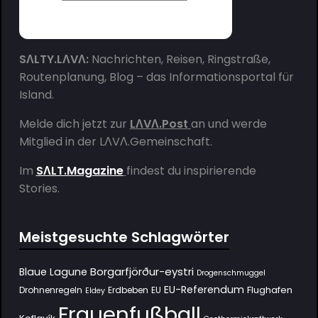
SΛLTY.LΛVΛ:
Nachrichten, Reisen, Ringstraße,
Routenplanung, Blog – das Informationsportal für
Island.
Melde dich jetzt zur
LΛVΛ.Post
an und werde
Mitglied in der
LΛVΛ.Gemeinschaft
.
Im
SΛLT.Magazine
findest du inspirierende
Stories.
Meistgesuchte Schlagwörter
Borgarfjörður-eystri
Blaue Lagune
Drogenschmuggel
EU-Referendum
Flughafen
Drohnenregeln
Erdbeben
EU
Eldey
Frauenfußball