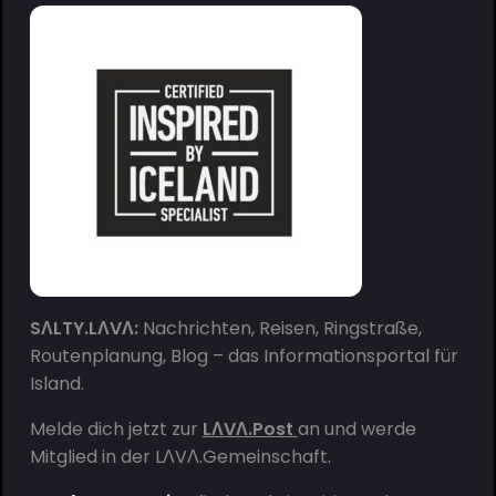
SΛLTY.LΛVΛ:
Nachrichten, Reisen, Ringstraße,
Routenplanung, Blog – das Informationsportal für
Island.
Melde dich jetzt zur
LΛVΛ.Post
an und werde
Mitglied in der
LΛVΛ.Gemeinschaft
.