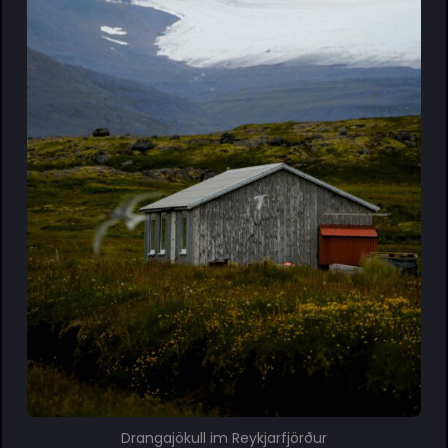
Drangajökull im Reykjarfjörður