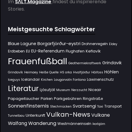
Im
SΛLT.Magazine
findest du inspirierende
Stories.
Meistgesuchte Schlagwörter
Borgarfjörður-eystri
Blaue Lagune
Drohnenregeln
Eldey
EU-Referendum
Flughafen Keflavík
Erdbeben
EU
Frauenfußball
Grindavik
Geothermiekraftwerk
Höhlen
Grindavík
Heimaey
Heiße Quelle
HS orka
Hvalfjörður
Háifoss
Icelandair
Lawinenschutz
Iceguys
Kirchen
Laugarvatn Fontana
Literatur
Ljósufjöll
Niceair
Museum
Nerzzucht
Papageitaucher
Parkgebühren
Parken
Ringstraße
Sonnenfinsternis
Svartsengi
Transport
Stechmücken
Taxi
Vulkan-News
Vulkane
Unterkunft
Tunnelbau
Wanderung
Walfang
Westmännerinseln
Þorbjörn