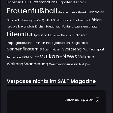
EU-Referendum
Flughafen Keflavík
Erdbeben
EU
Frauenfußball
Grindavik
Geothermiekraftwerk
Höhlen
Grindavík
Heimaey
Heiße Quelle
HS orka
Hvalfjörður
Háifoss
Icelandair
Lawinenschutz
Iceguys
Kirchen
Laugarvatn Fontana
Literatur
Ljósufjöll
Niceair
Museum
Nerzzucht
Papageitaucher
Parkgebühren
Parken
Ringstraße
Sonnenfinsternis
Svartsengi
Transport
Stechmücken
Taxi
Vulkan-News
Vulkane
Unterkunft
Tunnelbau
Wanderung
Walfang
Westmännerinseln
Þorbjörn
Verpasse nichts im SΛLT.Magazine
Lese es später