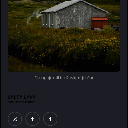
Drangajökull im Reykjarfjörður