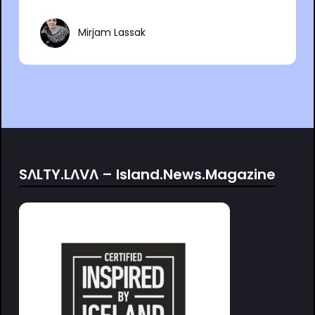
Mirjam Lassak
SΛLTY.LΛVΛ – Island.News.Magazine