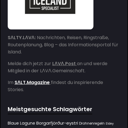
SΛLTY.LΛVΛ:
Nachrichten, Reisen, Ringstraße,
Routenplanung, Blog – das Informationsportal für
Island.
Melde dich jetzt zur
LΛVΛ.Post
an und werde
Mitglied in der
LΛVΛ.Gemeinschaft
.
Im
SΛLT.Magazine
findest du inspirierende
Stories.
Meistgesuchte Schlagwörter
Borgarfjörður-eystri
Blaue Lagune
Drohnenregeln
Eldey