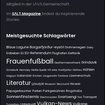
Mitglied in der
LΛVΛ.Gemeinschaft
.
Im
SΛLT.Magazine
findest du inspirierende
Stories.
Meistgesuchte Schlagwörter
Borgarfjörður-eystri
Blaue Lagune
Drohnenregeln
Eldey
EU-Referendum
Flughafen Keflavík
Erdbeben
EU
Frauenfußball
Grindavik
Geothermiekraftwerk
Höhlen
Grindavík
Heimaey
Heiße Quelle
HS orka
Hvalfjörður
Háifoss
Icelandair
Lawinenschutz
Iceguys
Kirchen
Laugarvatn Fontana
Literatur
Ljósufjöll
Niceair
Museum
Nerzzucht
Papageitaucher
Parkgebühren
Parken
Ringstraße
Sonnenfinsternis
Svartsengi
Transport
Stechmücken
Taxi
Vulkan-News
Vulkane
Unterkunft
Tunnelbau