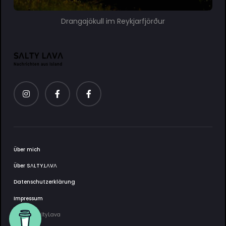
Drangajökull im Reykjarfjörður
Über mich
Über SΛLTY.LΛVΛ
Datenschutzerklärung
Impressum
2025 © SaltyLava