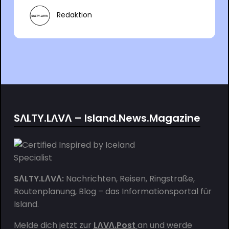
Redaktion
SΛLTY.LΛVΛ – Island.News.Magazine
SΛLTY.LΛVΛ:
Nachrichten, Reisen, Ringstraße,
Routenplanung, Blog – das Informationsportal für
Island.
Melde dich jetzt zur
LΛVΛ.Post
an und werde