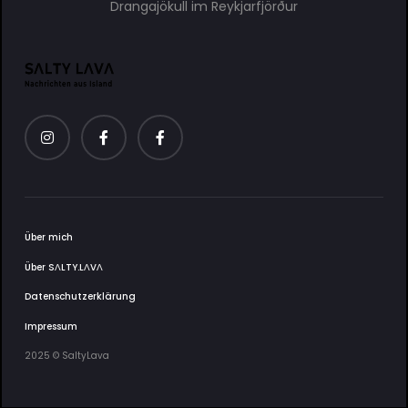
Drangajökull im Reykjarfjörður
Über mich
Über SΛLTY.LΛVΛ
Datenschutzerklärung
Impressum
2025 © SaltyLava