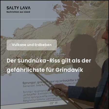
Vulkane und Erdbeben
Der Sundnúka-Riss gilt als der
gefährlichste für Grindavík