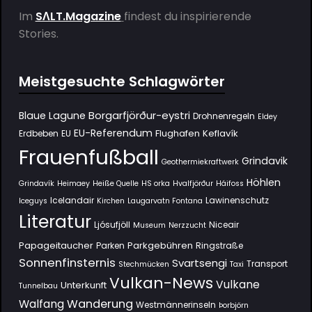
Im
SΛLT.Magazine
findest du inspirierende
Stories.
Meistgesuchte Schlagwörter
Borgarfjörður-eystri
Blaue Lagune
Drohnenregeln
Eldey
EU-Referendum
Flughafen Keflavík
Erdbeben
EU
Frauenfußball
Grindavik
Geothermiekraftwerk
Höhlen
Grindavík
Heimaey
Heiße Quelle
HS orka
Hvalfjörður
Háifoss
Icelandair
Lawinenschutz
Iceguys
Kirchen
Laugarvatn Fontana
Literatur
Ljósufjöll
Niceair
Museum
Nerzzucht
Papageitaucher
Parkgebühren
Parken
Ringstraße
Sonnenfinsternis
Svartsengi
Transport
Stechmücken
Taxi
Vulkan-News
Vulkane
Unterkunft
Tunnelbau
Wanderung
Walfang
Westmännerinseln
Þorbjörn