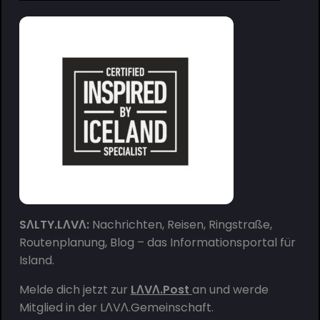
SΛLTY.LΛVΛ:
Nachrichten, Reisen, Ringstraße,
Routenplanung, Blog – das Informationsportal für
Island.
Melde dich jetzt zur
LΛVΛ.Post
an und werde
Mitglied in der
LΛVΛ.Gemeinschaft
.