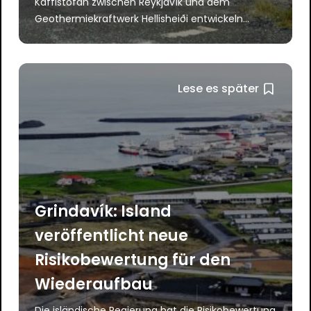
Kaffistofan zwischen Reykjavík und dem
Geothermiekraftwerk Hellisheiði entwickeln...
Lese es später
Grindavík: Island
veröffentlicht neue
Risikobewertung für den
Wiederaufbau
Die isländische Regierung hat die Risikobewertung