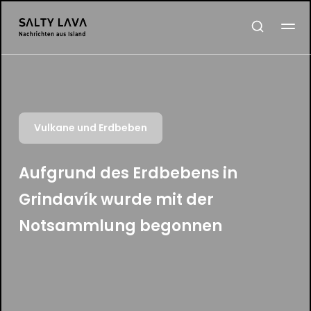
Vulkane und Erdbeben
Aufgrund des Erdbebens in
Grindavík wurde mit der
Notsammlung begonnen