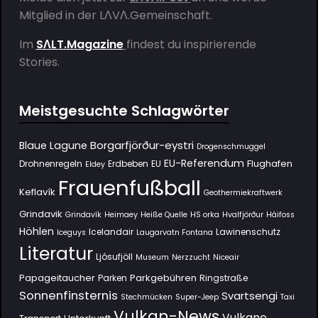
Mitglied in der
LΛVΛ.Gemeinschaft
.
Im
SΛLT.Magazine
findest du inspirierende
Stories.
Meistgesuchte Schlagwörter
Borgarfjörður-eystri
Blaue Lagune
Drogenschmuggel
EU-Referendum
Flughafen
Drohnenregeln
Erdbeben
EU
Eldey
Frauenfußball
Keflavík
Geothermiekraftwerk
Grindavik
Grindavík
Heimaey
Heiße Quelle
HS orka
Hvalfjörður
Háifoss
Höhlen
Icelandair
Lawinenschutz
Iceguys
Laugarvatn Fontana
Literatur
Ljósufjöll
Museum
Nerzzucht
Niceair
Papageitaucher
Parkgebühren
Parken
Ringstraße
Sonnenfinsternis
Svartsengi
Stechmücken
Super-Jeep
Taxi
Vulkan-News
Vulkane