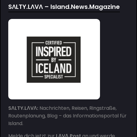
SΛLTY.LΛVΛ – Island.News.Magazine
SΛLTY.LΛVΛ:
Nachrichten, Reisen, Ringstraße,
Routenplanung, Blog – das Informationsportal für
Island.
Melde dich jetzt zur
LΛVΛ.Post
an und werde