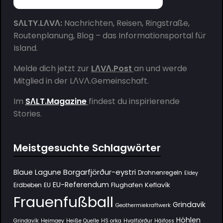
SΛLTY.LΛVΛ:
Nachrichten, Reisen, Ringstraße,
Routenplanung, Blog – das Informationsportal für
Island.
Melde dich jetzt zur
LΛVΛ.Post
an und werde
Mitglied in der
LΛVΛ.Gemeinschaft
.
Im
SΛLT.Magazine
findest du inspirierende
Stories.
Meistgesuchte Schlagwörter
Borgarfjörður-eystri
Blaue Lagune
Drohnenregeln
Eldey
EU-Referendum
Flughafen Keflavík
Erdbeben
EU
Frauenfußball
Grindavik
Geothermiekraftwerk
Höhlen
Grindavík
Heimaey
Heiße Quelle
HS orka
Hvalfjörður
Háifoss