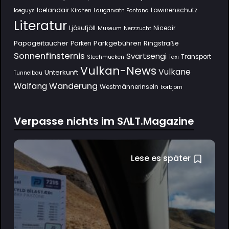
Icelandair
Lawinenschutz
Iceguys
Kirchen
Laugarvatn Fontana
Literatur
Ljósufjöll
Niceair
Museum
Nerzzucht
Papageitaucher
Parkgebühren
Parken
Ringstraße
Sonnenfinsternis
Svartsengi
Transport
Stechmücken
Taxi
Vulkan-News
Vulkane
Unterkunft
Tunnelbau
Wanderung
Walfang
Westmännerinseln
Þorbjörn
Verpasse nichts im SΛLT.Magazine
Lese es später