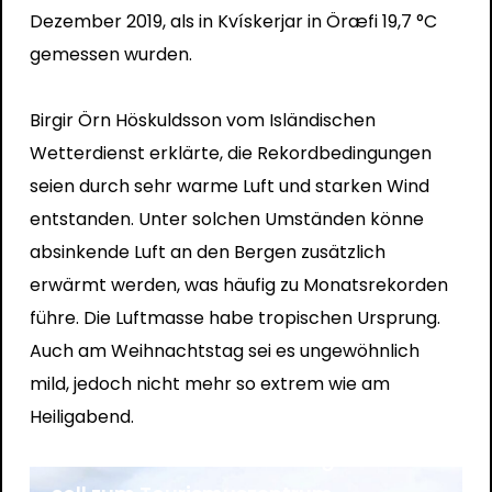
Dezember 2019, als in Kvískerjar in Öræfi 19,7 °C
gemessen wurden.
Birgir Örn Höskuldsson vom Isländischen
Wetterdienst erklärte, die Rekordbedingungen
seien durch sehr warme Luft und starken Wind
entstanden. Unter solchen Umständen könne
absinkende Luft an den Bergen zusätzlich
erwärmt werden, was häufig zu Monatsrekorden
führe. Die Luftmasse habe tropischen Ursprung.
Auch am Weihnachtstag sei es ungewöhnlich
mild, jedoch nicht mehr so extrem wie am
News
Tourismus
Heiligabend.
Litla Kaffistofan an der Ringstraße