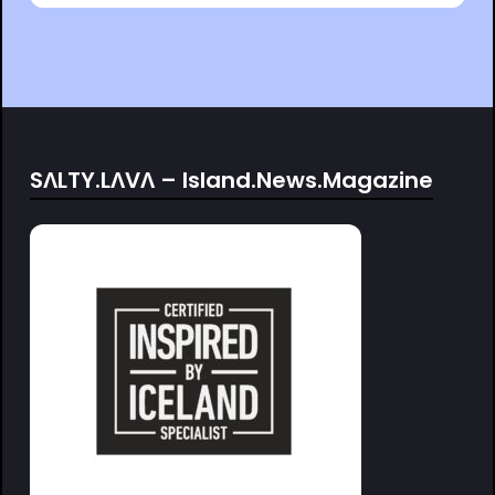
SΛLTY.LΛVΛ – Island.News.Magazine