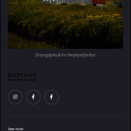
Drangajökull im Reykjarfjörður
Über mich