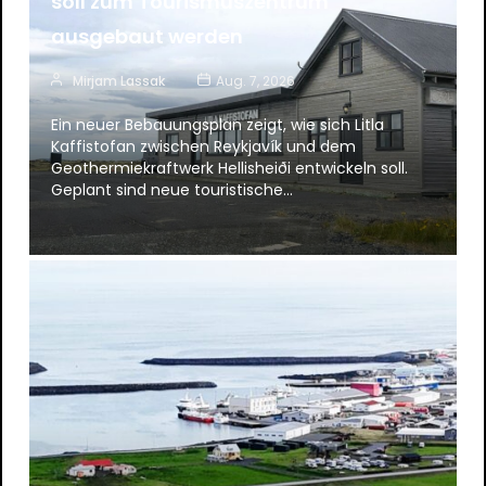
soll zum Tourismuszentrum
ausgebaut werden
Mirjam Lassak
Aug. 7, 2026
Ein neuer Bebauungsplan zeigt, wie sich Litla
Kaffistofan zwischen Reykjavík und dem
Geothermiekraftwerk Hellisheiði entwickeln soll.
Geplant sind neue touristische…