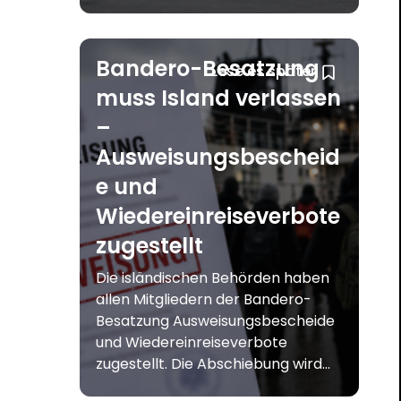
Bandero-Besatzung
Lese es später
muss Island verlassen
–
Ausweisungsbescheid
e und
Wiedereinreiseverbote
zugestellt
Die isländischen Behörden haben
allen Mitgliedern der Bandero-
Besatzung Ausweisungsbescheide
und Wiedereinreiseverbote
zugestellt. Die Abschiebung wird...