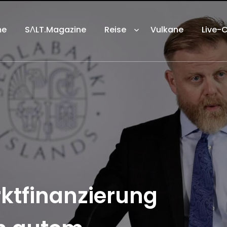
me
SΛLT.Magazine
Reise
Vulkane
Live-
ktfinanzierung