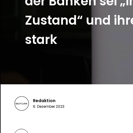
der Banken sei „
Zustand“ und ihre
stark
Redaktion
6. Dezember 2023