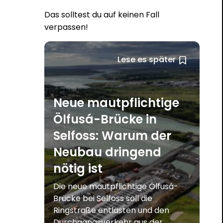
Das solltest du auf keinen Fall
verpassen!
Lese es später
Neue mautpflichtige
Ölfusá-Brücke in
Selfoss: Warum der
Neubau dringend
nötig ist
Die neue mautpflichtige Ölfusá-
Brücke bei Selfoss soll die
Ringstraße entlasten und den
Durchgangsverkehr aus der...