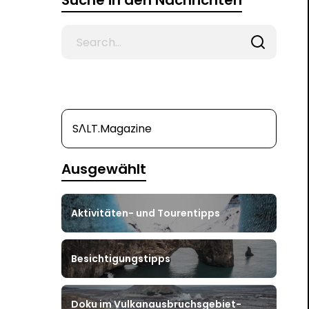
Suche in den Nachrichten
Search
for
SΛLT.Magazine
Ausgewählt
Aktivitäten- und Tourentipps
Besichtigungstipps
Doku im Vulkanausbruchsgebiet-