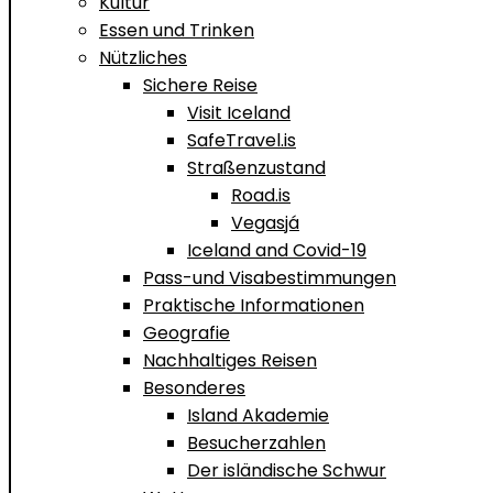
Kultur
Essen und Trinken
Nützliches
Sichere Reise
Visit Iceland
SafeTravel.is
Straßenzustand
Road.is
Vegasjá
Iceland and Covid-19
Pass-und Visabestimmungen
Praktische Informationen
Geografie
Nachhaltiges Reisen
Besonderes
Island Akademie
Besucherzahlen
Der isländische Schwur