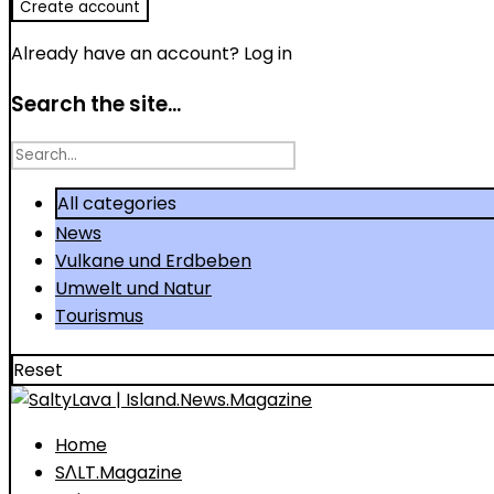
Already have an account?
Log in
Search the site...
Search
for
All categories
News
Vulkane und Erdbeben
Umwelt und Natur
Tourismus
Reset
Home
SΛLT.Magazine