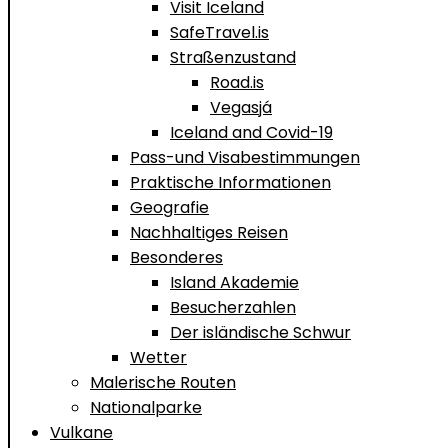
Visit Iceland
SafeTravel.is
Straßenzustand
Road.is
Vegasjá
Iceland and Covid-19
Pass-und Visabestimmungen
Praktische Informationen
Geografie
Nachhaltiges Reisen
Besonderes
Island Akademie
Besucherzahlen
Der isländische Schwur
Wetter
Malerische Routen
Nationalparke
Vulkane