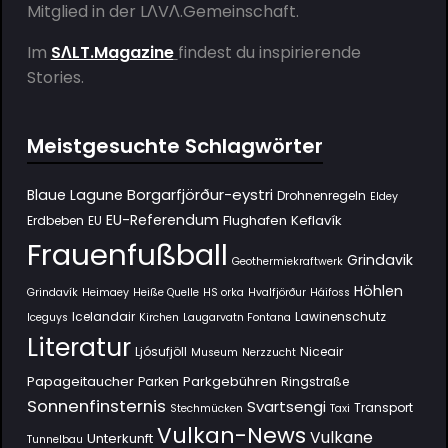
Mitglied in der
LΛVΛ.Gemeinschaft
.
Im
SΛLT.Magazine
findest du inspirierende
Stories.
Meistgesuchte Schlagwörter
Borgarfjörður-eystri
Blaue Lagune
Drohnenregeln
Eldey
EU-Referendum
Flughafen Keflavík
Erdbeben
EU
Frauenfußball
Grindavik
Geothermiekraftwerk
Höhlen
Grindavík
Heimaey
Heiße Quelle
HS orka
Hvalfjörður
Háifoss
Icelandair
Lawinenschutz
Iceguys
Kirchen
Laugarvatn Fontana
Literatur
Ljósufjöll
Niceair
Museum
Nerzzucht
Papageitaucher
Parkgebühren
Parken
Ringstraße
Sonnenfinsternis
Svartsengi
Transport
Stechmücken
Taxi
Vulkan-News
Vulkane
Unterkunft
Tunnelbau