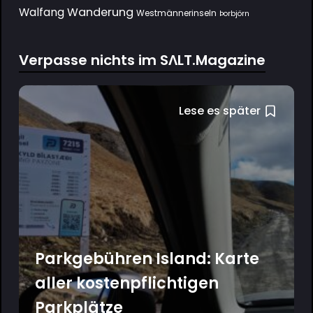
Wanderung
Walfang
Westmännerinseln
Þorbjörn
Verpasse nichts im SΛLT.Magazine
Lese es später
Parkgebühren Island: Karte
aller kostenpflichtigen
Parkplätze