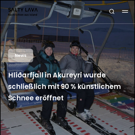
News
Hlíðarfjall in Akureyri wurde
schließlich mit 90 % künstlichem
Schnee eröffnet