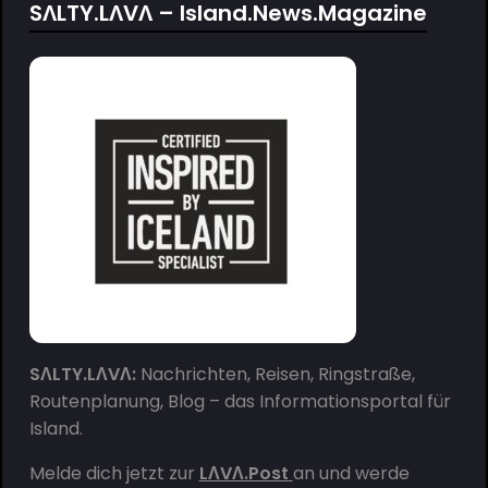
SΛLTY.LΛVΛ – Island.News.Magazine
SΛLTY.LΛVΛ:
Nachrichten, Reisen, Ringstraße,
Routenplanung, Blog – das Informationsportal für
Island.
Melde dich jetzt zur
LΛVΛ.Post
an und werde