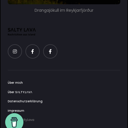
Drangajökull im Reykjarfjörður
Über mich
Über SΛLTY.LΛVΛ
Datenschutzerklärung
Impressum
2025 © SaltyLava