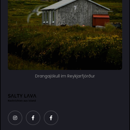
Drangajökull im Reykjarfjörður