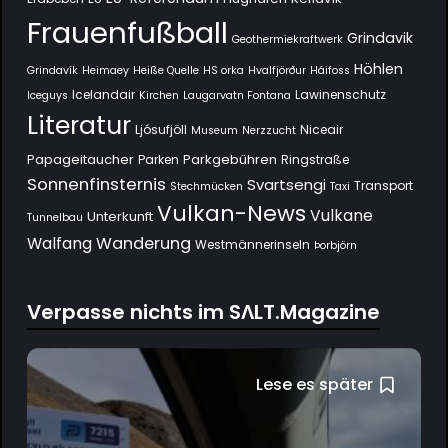
Frauenfußball
Grindavik
Geothermiekraftwerk
Höhlen
Grindavík
Heimaey
Heiße Quelle
HS orka
Hvalfjörður
Háifoss
Icelandair
Lawinenschutz
Iceguys
Kirchen
Laugarvatn Fontana
Literatur
Ljósufjöll
Niceair
Museum
Nerzzucht
Papageitaucher
Parkgebühren
Parken
Ringstraße
Sonnenfinsternis
Svartsengi
Transport
Stechmücken
Taxi
Vulkan-News
Vulkane
Unterkunft
Tunnelbau
Wanderung
Walfang
Westmännerinseln
Þorbjörn
Verpasse nichts im SΛLT.Magazine
Lese es später