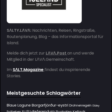
SΛLTY.LΛVΛ:
Nachrichten, Reisen, Ringstraße,
Routenplanung, Blog – das Informationsportal für
Island.
Melde dich jetzt zur
LΛVΛ.Post
an und werde
Mitglied in der
LΛVΛ.Gemeinschaft
.
Im
SΛLT.Magazine
findest du inspirierende
Stories.
Meistgesuchte Schlagwörter
Borgarfjörður-eystri
Blaue Lagune
Drohnenregeln
Eldey
EU-Referendum
Flughafen Keflavík
Erdbeben
EU