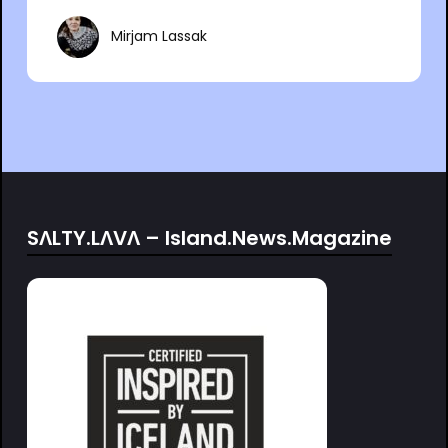
Mirjam Lassak
SΛLTY.LΛVΛ – Island.News.Magazine