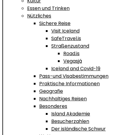
Kultur
Essen und Trinken
Nützliches
Sichere Reise
Visit Iceland
SafeTravel.is
Straßenzustand
Road.is
Vegasjá
Iceland and Covid-19
Pass-und Visabestimmungen
Praktische Informationen
Geografie
Nachhaltiges Reisen
Besonderes
Island Akademie
Besucherzahlen
Der isländische Schwur