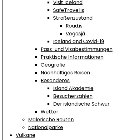
Visit Iceland
SafeTravel.is
Straßenzustand
Road.is
Vegasjá
Iceland and Covid-19
Pass-und Visabestimmungen
Praktische Informationen
Geografie
Nachhaltiges Reisen
Besonderes
Island Akademie
Besucherzahlen
Der isländische Schwur
Wetter
Malerische Routen
Nationalparke
Vulkane