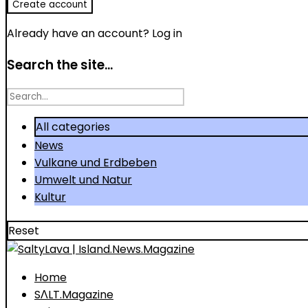
Already have an account?
Log in
Search the site...
Search
for
All categories
News
Vulkane und Erdbeben
Umwelt und Natur
Kultur
Reset
Home
SΛLT.Magazine