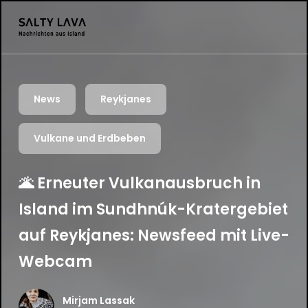
News
Reykjanes
Vulkane und Erdbeben
🌋 Erneuter Vulkanausbruch in
Island im Sundhnúk-Kratergebiet
auf Reykjanes: Newsfeed mit Live-
Webcam
Mirjam Lassak