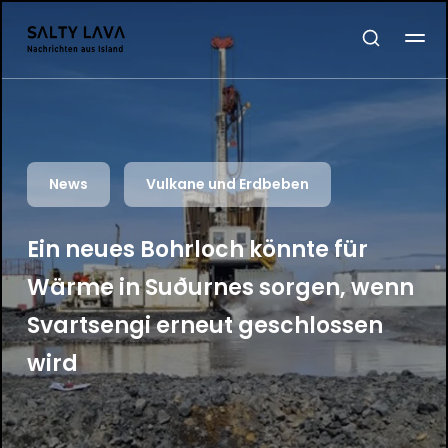
News
Vulkane und Erdbeben
Ein neues Bohrloch könnte für
Wärme in Suðurnes sorgen, wenn
Svartsengi erneut geschlossen
wird