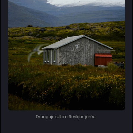
Drangajökull im Reykjarfjörður