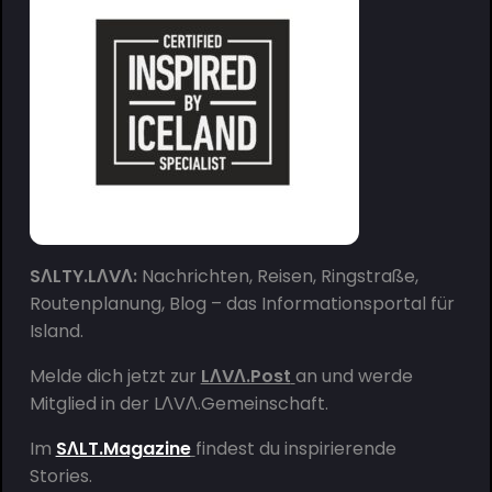
SΛLTY.LΛVΛ:
Nachrichten, Reisen, Ringstraße,
Routenplanung, Blog – das Informationsportal für
Island.
Melde dich jetzt zur
LΛVΛ.Post
an und werde
Mitglied in der
LΛVΛ.Gemeinschaft
.
Im
SΛLT.Magazine
findest du inspirierende
Stories.