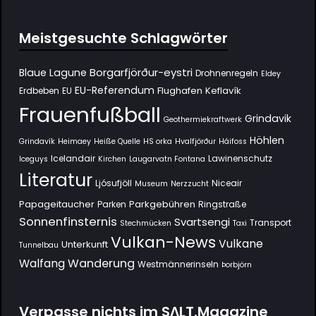
Meistgesuchte Schlagwörter
Borgarfjörður-eystri
Blaue Lagune
Drohnenregeln
Eldey
EU-Referendum
Flughafen Keflavík
Erdbeben
EU
Frauenfußball
Grindavik
Geothermiekraftwerk
Höhlen
Grindavík
Heimaey
Heiße Quelle
HS orka
Hvalfjörður
Háifoss
Icelandair
Lawinenschutz
Iceguys
Kirchen
Laugarvatn Fontana
Literatur
Ljósufjöll
Niceair
Museum
Nerzzucht
Papageitaucher
Parkgebühren
Parken
Ringstraße
Sonnenfinsternis
Svartsengi
Transport
Stechmücken
Taxi
Vulkan-News
Vulkane
Unterkunft
Tunnelbau
Wanderung
Walfang
Westmännerinseln
Þorbjörn
Verpasse nichts im SΛLT.Magazine