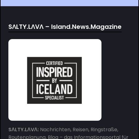
SΛLTY.LΛVΛ – Island.News.Magazine
SΛLTY.LΛVΛ:
Nachrichten, Reisen, Ringstraße,
Routenplanung, Blog – das Informationsportal für