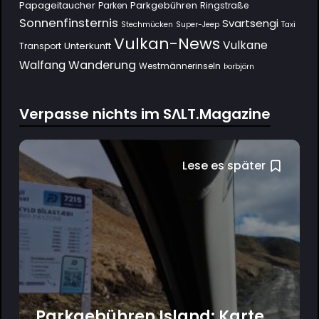
Papageitaucher
Parkgebühren
Parken
Ringstraße
Sonnenfinsternis
Svartsengi
Stechmücken
Super-Jeep
Taxi
Vulkan-News
Vulkane
Unterkunft
Transport
Wanderung
Walfang
Westmännerinseln
Þorbjörn
Verpasse nichts im SΛLT.Magazine
Lese es später
Parkgebühren Island: Karte