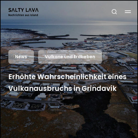
News
Vulkane und Erdbeben
Erhöhte Wahrscheinlichkeit eines
Vulkanausbruchs in Grindavík