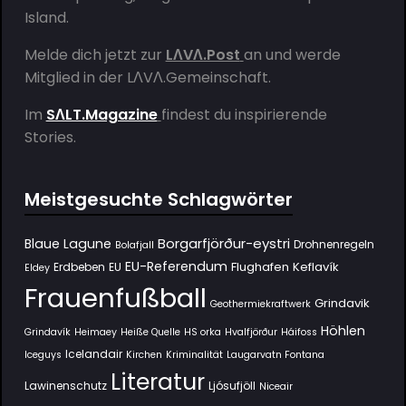
Island.
Melde dich jetzt zur
LΛVΛ.Post
an und werde
Mitglied in der
LΛVΛ.Gemeinschaft
.
Im
SΛLT.Magazine
findest du inspirierende
Stories.
Meistgesuchte Schlagwörter
Borgarfjörður-eystri
Blaue Lagune
Drohnenregeln
Bolafjall
EU-Referendum
Flughafen Keflavík
Erdbeben
EU
Eldey
Frauenfußball
Grindavik
Geothermiekraftwerk
Höhlen
Grindavík
Heimaey
Heiße Quelle
HS orka
Hvalfjörður
Háifoss
Icelandair
Iceguys
Kirchen
Kriminalität
Laugarvatn Fontana
Literatur
Lawinenschutz
Ljósufjöll
Niceair