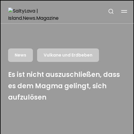
News
Vulkane und Erdbeben
Es ist nicht auszuschließen, dass
es dem Magma gelingt, sich
aufzulösen