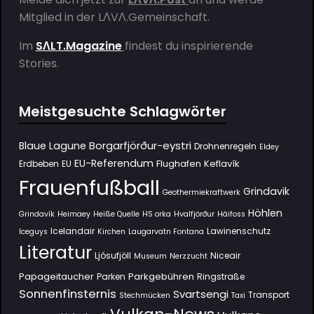
Mitglied in der
LΛVΛ.Gemeinschaft
.
Im
SΛLT.Magazine
findest du inspirierende
Stories.
Meistgesuchte Schlagwörter
Borgarfjörður-eystri
Blaue Lagune
Drohnenregeln
Eldey
EU-Referendum
Flughafen Keflavík
Erdbeben
EU
Frauenfußball
Grindavik
Geothermiekraftwerk
Höhlen
Grindavík
Heimaey
Heiße Quelle
HS orka
Hvalfjörður
Háifoss
Icelandair
Lawinenschutz
Iceguys
Kirchen
Laugarvatn Fontana
Literatur
Ljósufjöll
Niceair
Museum
Nerzzucht
Papageitaucher
Parkgebühren
Parken
Ringstraße
Sonnenfinsternis
Svartsengi
Transport
Stechmücken
Taxi