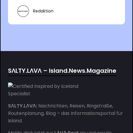
Redaktion
SΛLTY.LΛVΛ – Island.News.Magazine
SΛLTY.LΛVΛ:
Nachrichten, Reisen, Ringstraße,
Routenplanung, Blog – das Informationsportal für
Island.
Melde dich jetzt zur
LΛVΛ.Post
an und werde