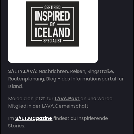
SΛLTY.LΛVΛ:
Nachrichten, Reisen, Ringstraße,
Routenplanung, Blog – das Informationsportal für
Island.
Melde dich jetzt zur
LΛVΛ.Post
an und werde
Mitglied in der
LΛVΛ.Gemeinschaft
.
Im
SΛLT.Magazine
findest du inspirierende
Stories.