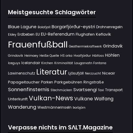
Meistgesuchte Schlagwörter
Borgarfjörður-eystri
Blaue Lagune
Drohnenregeln
Bolafjall
EU-Referendum
Flughafen Keflavík
Erdbeben
EU
Eldey
Frauenfußball
Grindavik
Geothermiekraftwerk
Höhlen
Grindavík
Heimaey
Heiße Quelle
HS orka
Hvalfjörður
Háifoss
Icelandair
Iceguys
Kirchen
Kriminalität
Laugarvatn Fontana
Literatur
Lawinenschutz
Ljósufjöll
Niceair
Nerzzucht
Papageitaucher
Parkgebühren
Parken
Ringstraße
Sonnenfinsternis
Svartsengi
Transport
Stechmücken
Taxi
Vulkan-News
Vulkane
Walfang
Unterkunft
Wanderung
Westmännerinseln
Þorbjörn
Verpasse nichts im SΛLT.Magazine