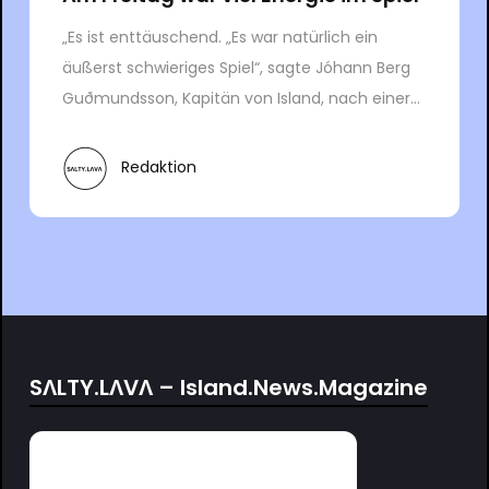
„Es ist enttäuschend. „Es war natürlich ein
äußerst schwieriges Spiel“, sagte Jóhann Berg
Guðmundsson, Kapitän von Island, nach einer...
Redaktion
SΛLTY.LΛVΛ – Island.News.Magazine