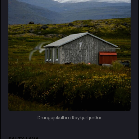
Drangajökull im Reykjarfjörður