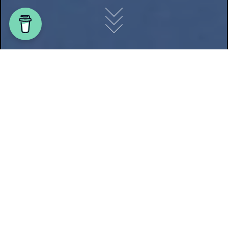
Aus dem Herzen der Westfjorden in Sudavik sende
ich all meinen Lesern verschneit-verwehte
weihnachtliche Grüße und wünsche euch
gemütliche Stunden voll Liebe und Lachen.
Heute Morgen stand für mich etwas ganz
Besonderes auf dem Programm: Ich durfte die
Rettungsmannschaft Björgunarsveit Sudavik
treffen. Wir haben ihnen einen Sack voller
Geschenke für die Kinder meiner lieben Freunde