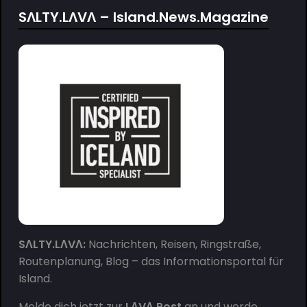
SΛLTY.LΛVΛ – Island.News.Magazine
SΛLTY.LΛVΛ:
Nachrichten, Reisen, Ringstraße,
Routenplanung, Blog – das Informationsportal für
Island.
Melde dich jetzt zur
LΛVΛ.Post
an und werde