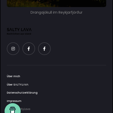
Drangajökull im Reykjarfjörður
Über mich
Über SΛLTY.LΛVΛ
Datenschutzerklärung
Impressum
2025 © SaltyLava