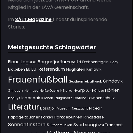
Mitglied in der
LΛVΛ.Gemeinschaft
.
Im
SΛLT.Magazine
findest du inspirierende
Stories.
Meistgesuchte Schlagwörter
Borgarfjörður-eystri
Blaue Lagune
Drohnenregeln
Eldey
EU-Referendum
Flughafen Keflavík
Erdbeben
EU
Frauenfußball
Grindavik
Geothermiekraftwerk
Höhlen
Grindavík
Heimaey
Heiße Quelle
HS orka
Hvalfjörður
Háifoss
Icelandair
Lawinenschutz
Iceguys
Kirchen
Laugarvatn Fontana
Literatur
Ljósufjöll
Niceair
Museum
Nerzzucht
Papageitaucher
Parkgebühren
Parken
Ringstraße
Sonnenfinsternis
Svartsengi
Transport
Stechmücken
Taxi