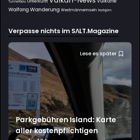
Vulkan-News
Vulkane
Unterkunft
Tunnelbau
Wanderung
Walfang
Westmännerinseln
Þorbjörn
Verpasse nichts im SΛLT.Magazine
Lese es später
Parkgebühren Island: Karte
aller kostenpflichtigen