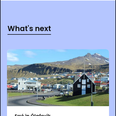
What's next
Erró in Ólafsvík