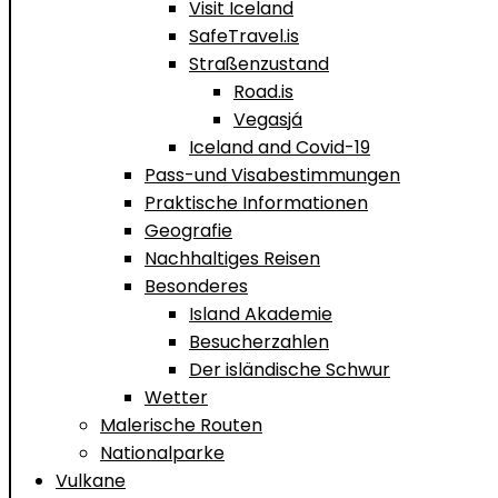
Visit Iceland
SafeTravel.is
Straßenzustand
Road.is
Vegasjá
Iceland and Covid-19
Pass-und Visabestimmungen
Praktische Informationen
Geografie
Nachhaltiges Reisen
Besonderes
Island Akademie
Besucherzahlen
Der isländische Schwur
Wetter
Malerische Routen
Nationalparke
Vulkane