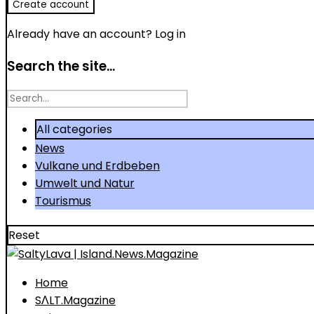
Already have an account?
Log in
Search the site...
Search
for
All categories
News
Vulkane und Erdbeben
Umwelt und Natur
Tourismus
Reset
Home
SΛLT.Magazine