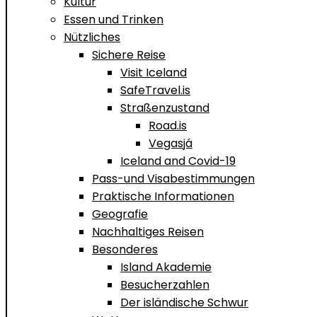
Kultur
Essen und Trinken
Nützliches
Sichere Reise
Visit Iceland
SafeTravel.is
Straßenzustand
Road.is
Vegasjá
Iceland and Covid-19
Pass-und Visabestimmungen
Praktische Informationen
Geografie
Nachhaltiges Reisen
Besonderes
Island Akademie
Besucherzahlen
Der isländische Schwur