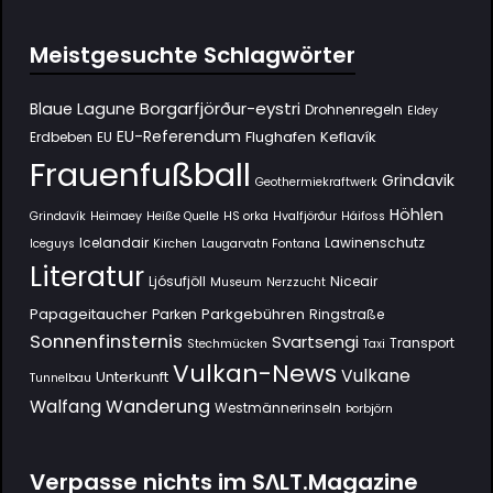
Meistgesuchte Schlagwörter
Borgarfjörður-eystri
Blaue Lagune
Drohnenregeln
Eldey
EU-Referendum
Flughafen Keflavík
Erdbeben
EU
Frauenfußball
Grindavik
Geothermiekraftwerk
Höhlen
Grindavík
Heimaey
Heiße Quelle
HS orka
Hvalfjörður
Háifoss
Icelandair
Lawinenschutz
Iceguys
Kirchen
Laugarvatn Fontana
Literatur
Ljósufjöll
Niceair
Museum
Nerzzucht
Papageitaucher
Parkgebühren
Parken
Ringstraße
Sonnenfinsternis
Svartsengi
Transport
Stechmücken
Taxi
Vulkan-News
Vulkane
Unterkunft
Tunnelbau
Wanderung
Walfang
Westmännerinseln
Þorbjörn
Verpasse nichts im SΛLT.Magazine