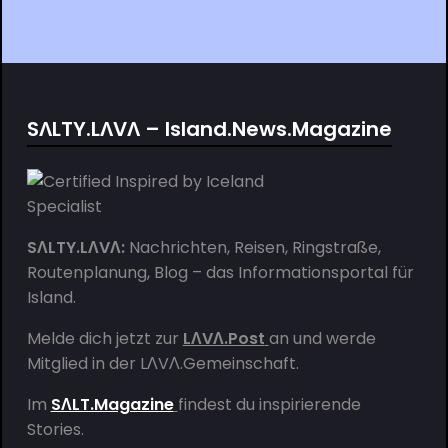
SΛLTY.LΛVΛ – Island.News.Magazine
SΛLTY.LΛVΛ:
Nachrichten, Reisen, Ringstraße,
Routenplanung, Blog – das Informationsportal für
Island.
Melde dich jetzt zur
LΛVΛ.Post
an und werde
Mitglied in der
LΛVΛ.Gemeinschaft
.
Im
SΛLT.Magazine
findest du inspirierende
Stories.