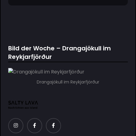
Bild der Woche – Drangajökull im
Reykjarfjörður
Drangajökull im Reykjarfjörður